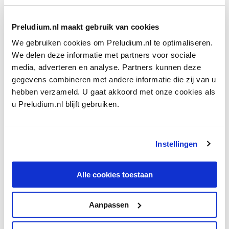
Preludium.nl maakt gebruik van cookies
We gebruiken cookies om Preludium.nl te optimaliseren.
We delen deze informatie met partners voor sociale
media, adverteren en analyse. Partners kunnen deze
NOTENBEELD
gegevens combineren met andere informatie die zij van u
Sofia Goebaidoelina: Altvioolconcert
hebben verzameld. U gaat akkoord met onze cookies als
Antoine Tamestit maakt zijn debuut bij het
u Preludium.nl blijft gebruiken.
Concertgebouworkest met het
Altvioolconcert
van
Sofia Goebaidoelina. ‘Mensen komen naar buiten met
een veel beter idee van wat een altviool is.’
Instellingen
door Carine Alders
Alle cookies toestaan
Aanpassen
Ontvang één keer per maand onze beste artikelen
over klassieke muziek