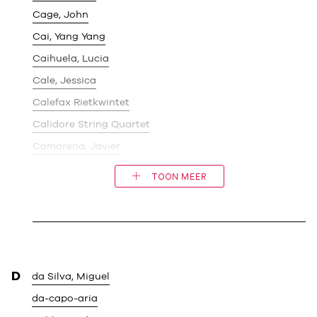
Cage, John
Cai, Yang Yang
Caihuela, Lucia
Cale, Jessica
Calefax Rietkwintet
Calidore String Quartet
Camarena, Javier
TOON MEER
D
da Silva, Miguel
da-capo-aria