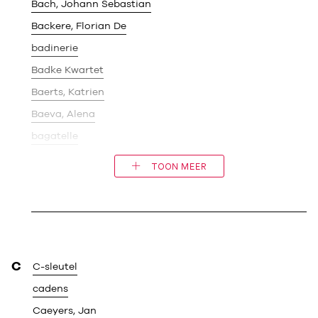
Bach, Johann Sebastian
Backere, Florian De
badinerie
Badke Kwartet
Baerts, Katrien
Baeva, Alena
bagatelle
TOON MEER
C
C-sleutel
cadens
Caeyers, Jan