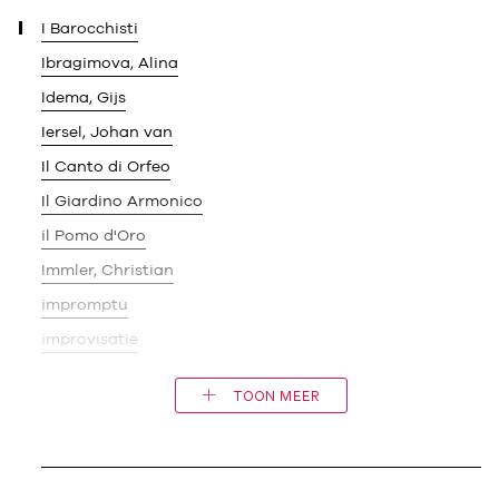
I
I Barocchisti
Ibragimova, Alina
Idema, Gijs
Iersel, Johan van
Il Canto di Orfeo
Il Giardino Armonico
il Pomo d'Oro
Immler, Christian
impromptu
improvisatie
TOON MEER