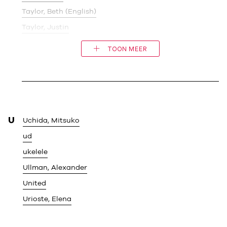
Taylor, Beth (English)
Taylor, Justin
TOON MEER
U
Uchida, Mitsuko
ud
ukelele
Ullman, Alexander
United
Urioste, Elena