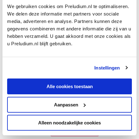
We gebruiken cookies om Preludium.nl te optimaliseren.
We delen deze informatie met partners voor sociale
media, adverteren en analyse. Partners kunnen deze
gegevens combineren met andere informatie die zij van u
M
Ma, Yo-Yo
hebben verzameld. U gaat akkoord met onze cookies als
Maat Saxophone Quartet
u Preludium.nl blijft gebruiken.
maatsoort
Macelaru, Cristian
Instellingen
MacLeod, Stephan
madrigaal
Alle cookies toestaan
Mahler Academy Orchestra
Mahler Chamber Orchestra
Aanpassen
Mahler, Alma
Mahler, Gustav
Alleen noodzakelijke cookies
TOON MEER