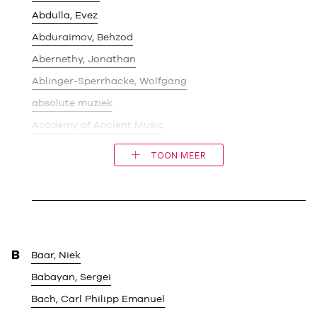
Abdulla, Evez
Abduraimov, Behzod
Abernethy, Jonathan
Ablinger-Sperrhacke, Wolfgang
absolute muziek
Academy of Ancient Music
TOON MEER
B
Baar, Niek
Babayan, Sergei
Bach, Carl Philipp Emanuel