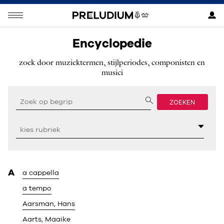
Encyclopedie
zoek door muziektermen, stijlperiodes, componisten en
musici
ZOEKEN
A
a cappella
a tempo
Aarsman, Hans
Aarts, Maaike