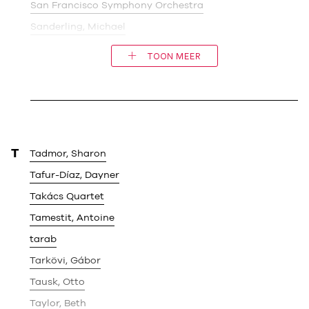
San Francisco Symphony Orchestra
Sanderling, Michael
TOON MEER
T
Tadmor, Sharon
Tafur-Díaz, Dayner
Takács Quartet
Tamestit, Antoine
tarab
Tarkövi, Gábor
Tausk, Otto
Taylor, Beth