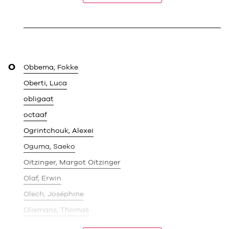
O
Obbema, Fokke
Oberti, Luca
obligaat
octaaf
Ogrintchouk, Alexei
Oguma, Saeko
Oitzinger, Margot Oitzinger
Olaf, Erwin
Olech, Joséphine
Oliemans, Thomas