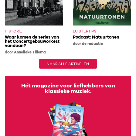
HISTORIE
LUISTERTIPS
Waar komen de series van
Podcast: Natuurtonen
het Concertgebouworkest
door de redactie
vandaan?
door Annelieke Tillema
NAAR ALLE ARTIKELEN
Hét magazine voor liefhebbers van
klassieke muziek.