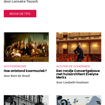
door Lonneke Tausch
BEKIJK DE TIPS
ACHTERGROND
ACHTER DE SCHERMEN
Hoe ontstond koormuziek?
Een rondje Concertgebouw
met huisarchitect Evelyne
door Bart de Graaf
Merkx
door Liesbeth Houtman