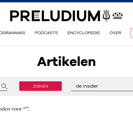
OGRAMMA'S
PODCASTS
ENCYCLOPEDIE
OVER
Artikelen
ZOEKEN
de insider
nden voor “”.