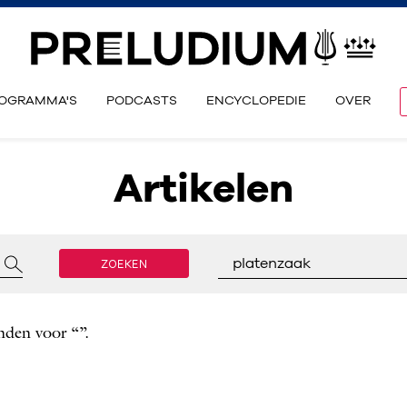
OGRAMMA'S
PODCASTS
ENCYCLOPEDIE
OVER
Artikelen
ZOEKEN
platenzaak
nden voor “”.