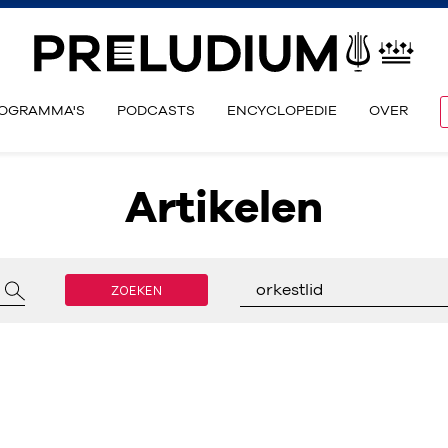
OGRAMMA'S
PODCASTS
ENCYCLOPEDIE
OVER
Artikelen
ZOEKEN
orkestlid