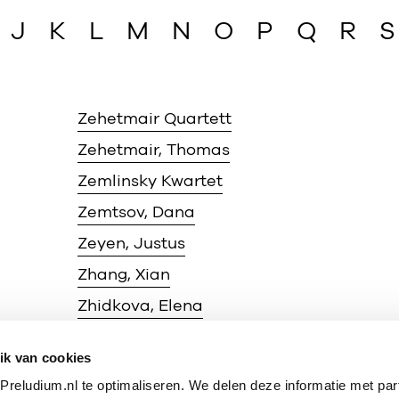
J
K
L
M
N
O
P
Q
R
S
Zehetmair Quartett
Zehetmair, Thomas
Zemlinsky Kwartet
Zemtsov, Dana
Zeyen, Justus
Zhang, Xian
Zhidkova, Elena
Zimerman, Krystian
ik van cookies
Zimmermann, Frank Peter
reludium.nl te optimaliseren. We delen deze informatie met par