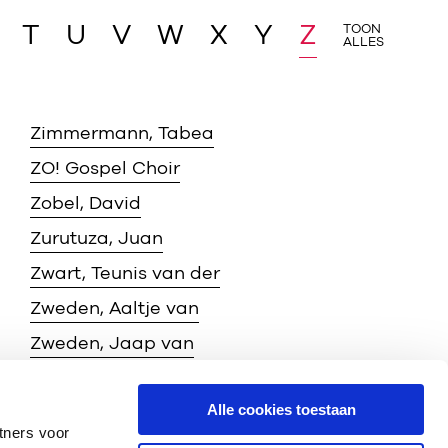
T
U
V
W
X
Y
Z
TOON
ALLES
Zimmermann, Tabea
ZO! Gospel Choir
Zobel, David
Zurutuza, Juan
Zwart, Teunis van der
Zweden, Aaltje van
Zweden, Jaap van
Zweden, Jaap van (English)
Alle cookies toestaan
Žák, Josef
tners voor