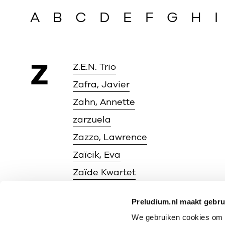
A
B
C
D
E
F
G
H
I
Z
Z.E.N. Trio
Zafra, Javier
Zahn, Annette
zarzuela
Zazzo, Lawrence
Zaïcik, Eva
Zaïde Kwartet
Zeegelaar Breeveld, Manoushka
Preludium.nl maakt gebru
Zehetmair Kwartet
We gebruiken cookies om P