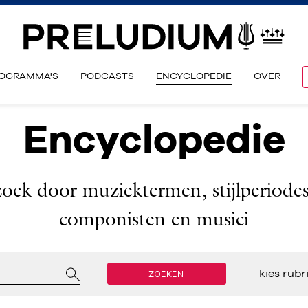
OGRAMMA'S
PODCASTS
ENCYCLOPEDIE
OVER
Encyclopedie
zoek door muziektermen, stijlperiodes
componisten en musici
ZOEKEN
kies rubr