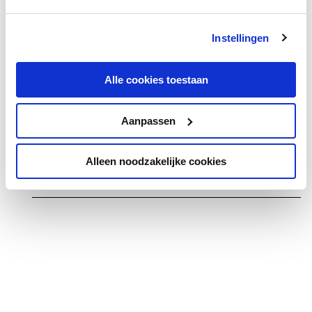
Naito, Junko
Instellingen
Nakariakov, Sergei
Nasr, Ramsey
Alle cookies toestaan
Nassouli, Mehdi
Nationaal Gemengd Jeugdkoor
Aanpassen
Nationaal Jeugdkoor
TOON MEER
Alleen noodzakelijke cookies