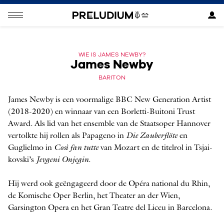
WIE IS JAMES NEWBY?
James Newby
BARITON
James Newby is een ­voormalige BBC New Generation Artist
(2018-2020) en winnaar van een Borletti-Buitoni Trust
Award. Als lid van het ensemble van de Staatsoper Hannover
vertolkte hij rollen als Papageno in
Die Zauberflöte
en
Guglielmo in
Così fan tutte
van Mozart en de titelrol in Tsjai­
kovski’s
Jevgeni Onjegin
.
Hij werd ook geëngageerd door de Opéra ­national du Rhin,
de Komische Oper Berlin, het Theater an der Wien,
Garsington Opera en het Gran Teatre del Liceu in Barcelona.