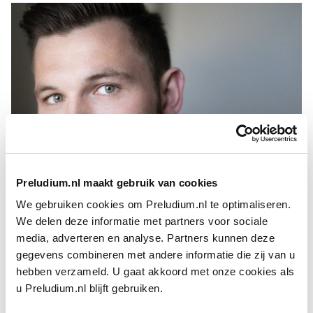
Preludium.nl maakt gebruik van cookies
We gebruiken cookies om Preludium.nl te optimaliseren.
James Newby
We delen deze informatie met partners voor sociale
FOTO: GERARD COLLETT
De Britse bariton studeert bij Robert Dean, begon zijn
media, adverteren en analyse. Partners kunnen deze
opleiding aan het Trinity Laban Conservatoire of ­Music and
gegevens combineren met andere informatie die zij van u
Dance in Londen en won in 2016 de ­Kathleen Ferrier Award
hebben verzameld. U gaat akkoord met onze cookies als
en in 2017 de John Christie Award (Glyndebourne Festival).
u Preludium.nl blijft gebruiken.
Het
Orchestra of the Age of Enlightenment
selecteerde hem