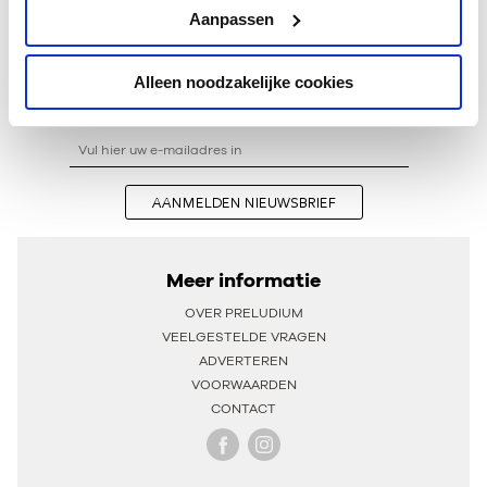
Aanpassen
BIJGEWERKT OP DINSDAG 25 FEBRUARI 2020
Alleen noodzakelijke cookies
Ontvang één keer per maand onze beste artikelen
over klassieke muziek
AANMELDEN NIEUWSBRIEF
Meer informatie
OVER PRELUDIUM
VEELGESTELDE VRAGEN
ADVERTEREN
VOORWAARDEN
CONTACT