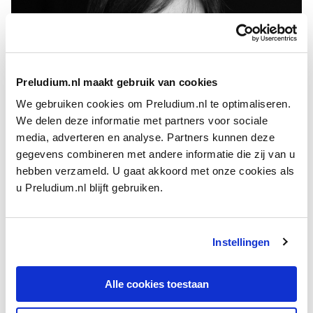
Preludium.nl maakt gebruik van cookies
We gebruiken cookies om Preludium.nl te optimaliseren.
We delen deze informatie met partners voor sociale
media, adverteren en analyse. Partners kunnen deze
Junko Naito
gegevens combineren met andere informatie die zij van u
FOTO: MLADEN PIKULIC
Nog tijdens haar studie won ze in Tokio de O.E.K.
hebben verzameld. U gaat akkoord met onze cookies als
solistenprijs en debuteerde ze in de prestigieuze Suntory Hall.
u Preludium.nl blijft gebruiken.
Als solist trad Junko Naito op met klassiek en modern
repertoire, onder di-rigenten als Hiroyuki Iwaki in Japan en
Instellingen
Duitsland. In september 2014 kreeg Junko Naito de Iwaki
Award, een prijs voor uitmuntende musici die ingesteld is ter
Alle cookies toestaan
nagedachtenis aan Hiroyuki Iwaki.