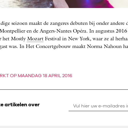
Norma Nahoun
O: HÉLÈNE PAMBRUN
idige seizoen maakt de zangeres debuten bij onder andere 
Montpellier en de Angers-Nantes Opéra. In augustus 2016 
r het Mostly
Mozart
Festival in New York, waar ze al herhaa
e gast was. In Het Concertgebouw maakt Norma Nahoun ha
RKT OP MAANDAG 18 APRIL 2016
 artikelen over