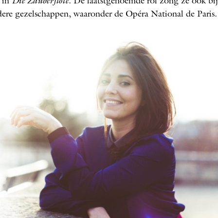
 in
Die Zauberflöte
. De laatstgenoemde rol zong ze ook bij
dere gezelschappen, waaronder de Opéra National de Paris.