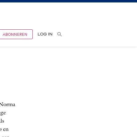
ABONNEREN
LOG IN
r Norma
nge
ls
o
en