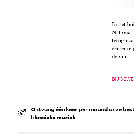
FOT
In het hu
National 
terug naa
eerder t
debuut.
BIJGEWE
Ontvang één keer per maand onze beste
klassieke muziek