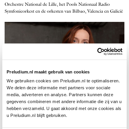
Orchestre National de Lille, het Pools Nationaal Radio
Symfonieorkest en de orkesten van Bilbao, Valencia en Galicië
Preludium.nl maakt gebruik van cookies
We gebruiken cookies om Preludium.nl te optimaliseren.
We delen deze informatie met partners voor sociale
media, adverteren en analyse. Partners kunnen deze
gegevens combineren met andere informatie die zij van u
Varvara Nepomnyashchaya
hebben verzameld. U gaat akkoord met onze cookies als
u Preludium.nl blijft gebruiken.
FOTO: JORDI ROCA
Ze soleerde onder leiding van onder anderen
Valery Gergiev
,
Eliahu Inbal, Alexander Liebreich,
Cornelius Meister
, Yaron