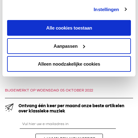
Traub en David Zinman. Solorecitals verzorgde Varvara
Instellingen
Nepomnyashchaya op het Lucerne Festiva en in de Tonhalle
Zürich, L’Auditorio Madrid, de Philharmonie de Paris, het
Palau de la Música in Barcelona, het Conservatorio Verdi in
Alle cookies toestaan
Milaan, het Rudolfinum in Praag, het
Mozart
eum in Salzburg
en het Konzert­haus Dortmund.
Aanpassen
Kamermuziek speelt ze geregeld met violist Fumiaki Miura en
cellist
Jonathan Roozeman
– in duo­samenstelling, maar ook
Alleen noodzakelijke cookies
als
pianotrio
.
BIJGEWERKT OP WOENSDAG 05 OKTOBER 2022
Ontvang één keer per maand onze beste artikelen
over klassieke muziek