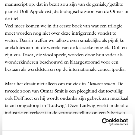
manuscript op, dat in bezit zou zijn van de geniale/getikte
pianist Dolf Appel­qvist, de biologische zoon van de Otmar uit
de titel.
Veel meer komen we in dit eerste boek van wat een trilogie
moet worden nog niet over deze intrigerende vondst te
weten. Daarin treffen we talloze even smakelijke als pijnlijke
anekdotes aan uit de wereld van de klassieke muziek. Dolf en
zijn zus Tosca, die viool speelt, worden door hun vader als
wonderkinderen beschouwd en klaargestoomd voor een
bestaan als wereldsterren op de internationale concertpodia.
Maar het draait niet alleen om muziek in
Otmars zonen
. De
tweede zoon van Otmar Smit is een pleegkind dat toevallig
ook Dolf heet en hij wordt ondanks zijn gebrek aan muzikaal
talent omgedoopt in ‘Ludwig’. Deze Ludwig werkt in de olie-
industrie en verkeert in de veronderstelling op een Siberisch
schiereiland bij toeval zijn volbloed vader te hebben ontmoet,
net op het moment dat hij voor het eerst verneemt over de
bizarre vondst van zijn stiefbroer.