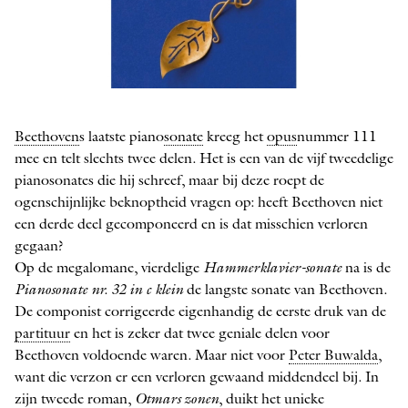
De cover van Otmars zonen
Beethoven
s laatste piano­
sonate
kreeg het
opus
nummer 111
mee en telt slechts twee delen. Het is een van de vijf tweedelige
piano­sonates die hij schreef, maar bij deze roept de
ogenschijnlijke beknoptheid vragen op: heeft Beethoven niet
een derde deel gecomponeerd en is dat misschien verloren
gegaan?
Op de megalomane, vierdelige
Hammer­klavier-sonate
na is de
Pianosonate nr. 32 in c klein
de langste sonate van Beethoven.
De componist corrigeerde eigenhandig de eerste druk van de
partituur
en het is zeker dat twee geniale delen voor
Beethoven voldoende waren. Maar niet voor
Peter Buwalda
,
want die verzon er een verloren gewaand middendeel bij. In
zijn tweede roman,
Otmars zonen
, duikt het unieke