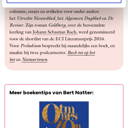
Bert Natter
publiceerde diverse romans en schreef
columns, essays en artikelen voor onder andere
het
Utrechts Nieuwsblad
, het
Algemeen Dagblad
en
De
Revisor
. Zijn roman
Goldberg
, over de beroemdste
leerling van
Johann Sebastian Bach
, werd genomineerd
voor de shortlist van de ECI Literatuurprijs 2016.
Voor
Preludium
bespreekt hij maandelijks een boek, en
maakte hij twee podcastseries:
Bach
tot op het
bot
en
Natuurtonen
.
Meer boekentips van Bert Natter: