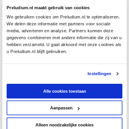
Preludium.nl maakt gebruik van cookies
Om meer te weten over deze sensationele primeur (is het stuk
We gebruiken cookies om Preludium.nl te optimaliseren.
werkelijk van Beethovens hand of is het een vervalsing van
We delen deze informatie met partners voor sociale
Appelqvist, die zich op pathologische wijze met de grote
media, adverteren en analyse. Partners kunnen deze
meester vereenzelvigt?), zullen lezers de publicatie van de
gegevens combineren met andere informatie die zij van u
volgende twee delen van Buwalda’s bizarre literaire tour de
hebben verzameld. U gaat akkoord met onze cookies als
force moeten afwachten.
u Preludium.nl blijft gebruiken.
Voor de ongeduldigen doet zich echter een unieke
gelegenheid voor om het stuk uit het boek te horen. Op
verzoek van Peter Buwalda schreef pianist en componist (én
Instellingen
schrijver)
Thomas Beijer
namelijk het ‘ontbrekende’ derde
deel van de sonate, hij koos bescheiden voor een slotdeel. In
de
Kleine Zaal
zal Beijer de ‘complete’ sonate vertolken,
Alle cookies toestaan
bijgestaan door Peter Buwalda, die zal vertellen over zijn
trilogie-in-wording.
Aanpassen
Beethovenpuristen zullen het blas­femie, hoogmoed of
zwendel noemen, voor mij is het fantastische fictie.
Alleen noodzakelijke cookies