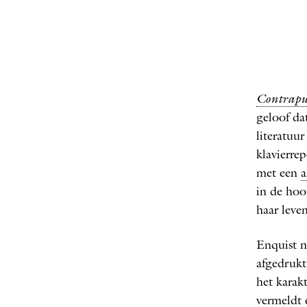
Contrap
Contrapu
geloof da
literatuu
klavier­re
met een
a
in de hoo
haar leven
Enquist n
afgedrukt
het karakt
vermeldt 