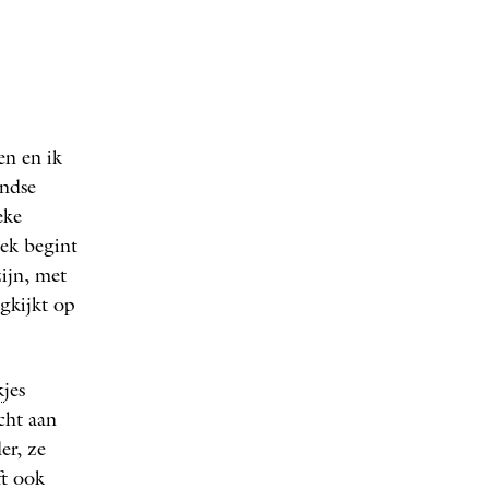
Bert Natter
FOTO: EDUARDUS
en en ik
andse
eke
ek begint
zijn, met
ugkijkt op
k
jes
cht aan
er, ze
ft ook