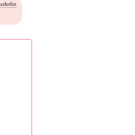
ederlin
BOEKENTIP
Sjostakovitsj: meeloper of
dissident?