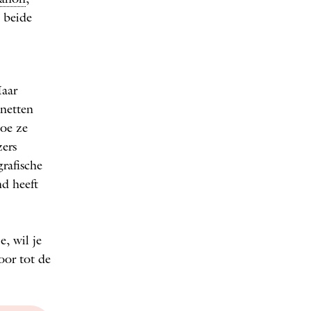
 beide
Haar
gnetten
hoe ze
zers
rafische
nd heeft
e, wil je
door tot de