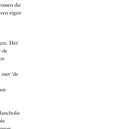
passen die
 een eigen
jgen. Het
r de
en
n met ‘de
aam
lancholie
ste
canon
,