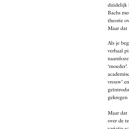
duidelijk
Bachs mee
theorie ov
Maar dat 
Als je beg
verhaal p
naamloze 
‘moeder’.
academisc
vrouw’ en
geïntrod
gekregen 
Maar dat 
over de t
variatie s