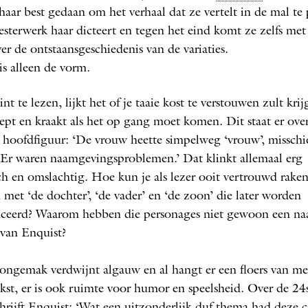
 haar best gedaan om het verhaal dat ze vertelt in de mal te 
sterwerk haar dicteert en tegen het eind komt ze zelfs met
er de ontstaansgeschiedenis van de variaties.
is alleen de vorm.
int te lezen, lijkt het of je taaie kost te verstouwen zult kri
iept en kraakt als het op gang moet komen. Dit staat er ove
hoofdfiguur: ‘De vrouw heette simpelweg ‘vrouw’, misschi
 Er waren naamgevingsproblemen.’ Dat klinkt allemaal erg
h en omslachtig. Hoe kun je als lezer ooit vertrouwd rake
 met ‘de dochter’, ‘de vader’ en ‘de zoon’ die later worden
uceerd? Waarom hebben die personages niet gewoon een n
van Enquist?
ongemak verdwijnt algauw en al hangt er een floers van me
ekst, er is ook ruimte voor humor en speelsheid. Over de 24
chrijft Enquist: ‘Wat een uitzonderlijk duf
thema
had deze