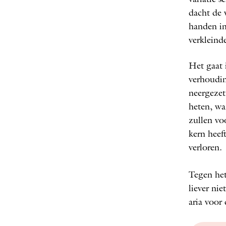
dacht de 
handen in
verkleinde
Het gaat 
verhoudin
neergezet
heten, wa
zullen vo
kern heef
verloren.
Tegen het
liever nie
aria voor