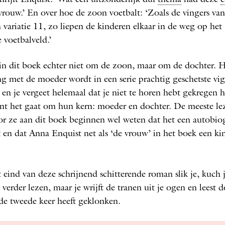
vrouw.’ En over hoe de zoon voetbalt: ‘Zoals de vingers van
 variatie 11, zo liepen de kinderen elkaar in de weg op het
 voetbalveld.’
in dit boek echter niet om de zoon, maar om de dochter. 
g met de moeder wordt in een serie prachtig geschetste vi
 en je vergeet helemaal dat je niet te horen hebt gekregen 
nt het gaat om hun kern: moeder en dochter. De meeste le
or ze aan dit boek beginnen wel weten dat het een autobiog
t en dat Anna Enquist net als ‘de vrouw’ in het boek een ki
 eind van deze schrijnend schitterende roman slik je, kuch j
t verder lezen, maar je wrijft de tranen uit je ogen en leest 
 de tweede keer heeft geklonken.