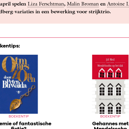
april spelen
Liza Ferschtman
,
Malin Broman
en
Antoine L
berg-variaties in een bewerking voor strijktrio.
kentips:
BOEKENTIP
BOEKENTIP
emie of fantastische
Gehannes met
fictie?
Mendelssohn