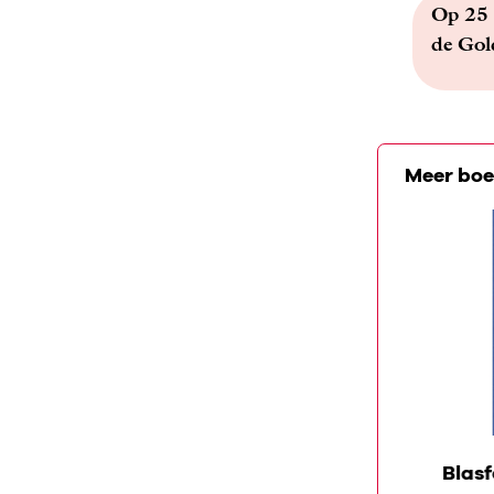
Op 25 
de Gold
Meer boe
BOEKENTIP
Mahler op zee
Blasf