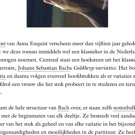
unt van Anna Enquist
nt
van Anna Enquist verscheen meer dan vijftien jaar geled
t we deze roman inmiddels wel een klassieker in de Nederl
r mogen noemen. Centraal staat een hoeksteen uit het klassi
pertoire,
Johann Sebastian Bach
s
Goldberg-variaties
. Het bo
ria
en daarna volgen evenveel hoofdstukken als er variaties 
fdrol een vrouw die het stuk probeert in te studeren en ter
.
am de hele structuur van
Bach
over, er staan zelfs
notenbal
 met de beginmaten van elk deeltje. Ze besteedt veel aanda
er van het stuk als geheel en van elke variatie in het bijzond
eigenaardigheden en moeilijkheden in de
partituur
. Ze hee