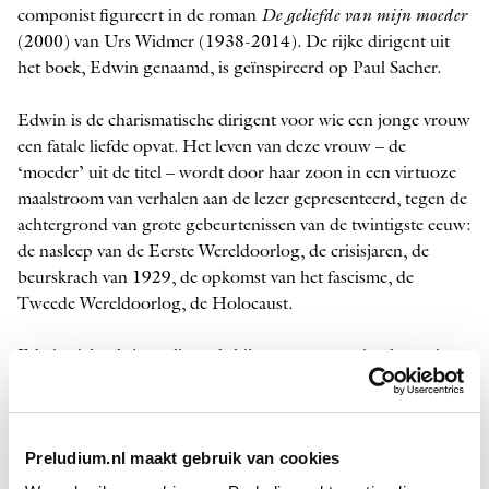
componist figureert in de roman
De geliefde van mijn moeder
(2000) van Urs Widmer (1938-2014). De rijke ­dirigent uit
het boek, Edwin genaamd, is geïnspireerd op Paul Sacher.
Edwin is de charismatische dirigent voor wie een jonge vrouw
een fatale liefde opvat. Het leven van deze vrouw – de
‘moeder’ uit de titel – wordt door haar zoon in een virtuoze
maalstroom van verhalen aan de lezer gepresenteerd, tegen de
achtergrond van grote gebeurtenissen van de twintigste eeuw:
de nasleep van de Eerste Wereldoorlog, de crisisjaren, de
beurskrach van 1929, de opkomst van het fascisme, de
Tweede Wereldoorlog, de Holocaust.
Edwin richt als jongeling, als hij nog straatarm is, al een eigen
ensemble op, bestaande uit musici die niet aan de bak komen
bij bestaande orkesten. Niemand krijgt betaald, behalve de
componisten die stukken schrijven. De moeder van de
Preludium.nl maakt gebruik van cookies
schrijver van het boek doet de administratie en staat dankzij
haar toewijding en organisatietalent aan de basis van het