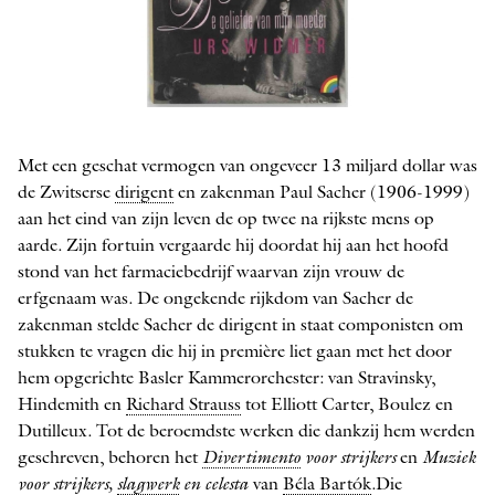
De geliefde van mijn moeder van Urs Widmer
Met een geschat vermogen van ongeveer 13 miljard dollar was
de Zwitserse
dirigent
en zakenman Paul Sacher (1906-1999)
aan het eind van zijn leven de op twee na rijkste mens op
aarde. Zijn fortuin vergaarde hij doordat hij aan het hoofd
stond van het farmaciebedrijf waarvan zijn vrouw de
erfgenaam was. De ongekende rijkdom van Sacher de
zakenman stelde Sacher de dirigent in staat componisten om
stukken te vragen die hij in première liet gaan met het door
hem opgerichte Basler Kammerorchester: van Stravinsky,
Hindemith en
Richard Strauss
tot Elliott Carter, Boulez en
Dutilleux. Tot de beroemdste werken die dankzij hem werden
geschreven, behoren het
Divertimento
voor strijkers
en
Muziek
voor strijkers,
slagwerk
en celesta
van
Béla Bartók
.Die