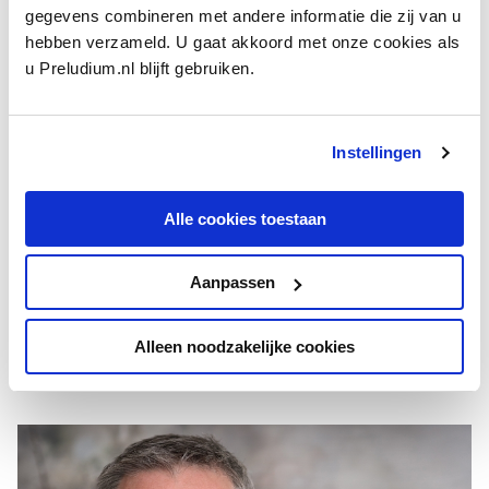
gegevens combineren met andere informatie die zij van u
hebben verzameld. U gaat akkoord met onze cookies als
u Preludium.nl blijft gebruiken.
Instellingen
Alle cookies toestaan
LUISTERKUNSTENAARS
Hoe luistert een operaregisseur?
In de rubriek Luisterkunstenaars spreekt ­
Preludium
Aanpassen
mensen die in hun dagelijks leven op een bijzondere
manier hun oren gebruiken. Deze maand:
Alleen noodzakelijke cookies
operaregisseur Jetske Mijnssen.
door Frederike Berntsen