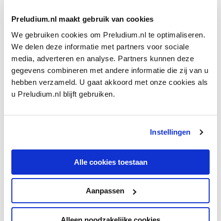
Preludium.nl maakt gebruik van cookies
We gebruiken cookies om Preludium.nl te optimaliseren.
We delen deze informatie met partners voor sociale
media, adverteren en analyse. Partners kunnen deze
gegevens combineren met andere informatie die zij van u
BOEKENTIP
Dvořák in Amerika
hebben verzameld. U gaat akkoord met onze cookies als
Schrijver Bert Natter deelt maandelijks een literair-­
u Preludium.nl blijft gebruiken.
muzikale tip. Deze keer Michael B. Beckermans
New
Worlds of Dvořák
.
Instellingen
door Bert Natter
Alle cookies toestaan
Ontvang één keer per maand onze beste artikelen
Aanpassen
over klassieke muziek
Alleen noodzakelijke cookies