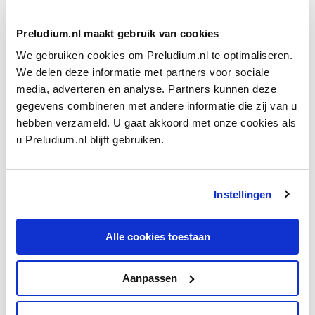
Preludium.nl maakt gebruik van cookies
We gebruiken cookies om Preludium.nl te optimaliseren.
We delen deze informatie met partners voor sociale
media, adverteren en analyse. Partners kunnen deze
DE WERKDAG
gegevens combineren met andere informatie die zij van u
Sopraan Laetitia Gerards: ‘De Kleine Zaal is magisch, als een
hebben verzameld. U gaat akkoord met onze cookies als
tweede thuis’
u Preludium.nl blijft gebruiken.
Hoe ziet de werkdag van een zangeres eruit? Eerst
koffie, thee, uurtje mediteren? Laetitia Gerards doet
haar dagelijkse routine uit de doeken.
Instellingen
door Inge Jongerman
Alle cookies toestaan
Ontvang één keer per maand onze beste artikelen
Aanpassen
over klassieke muziek