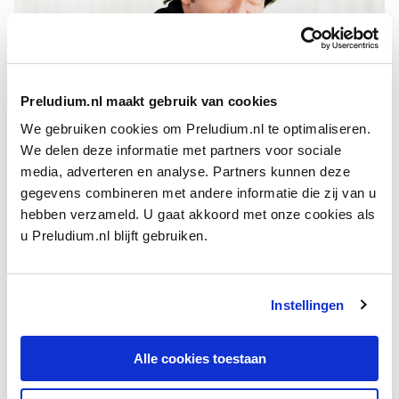
Preludium.nl maakt gebruik van cookies
We gebruiken cookies om Preludium.nl te optimaliseren.
We delen deze informatie met partners voor sociale
media, adverteren en analyse. Partners kunnen deze
INTERVIEW
gegevens combineren met andere informatie die zij van u
Dirigent Gustavo Gimeno: ‘Le sacre du printemps blijft een
hebben verzameld. U gaat akkoord met onze cookies als
gevaarlijk stuk’
u Preludium.nl blijft gebruiken.
Gustavo Gimeno leidt deze maand bij het
Concertgebouworkest muziek van ­Canadese
componisten en ­Stravinsky’s
Le sacre du printemps
:
Instellingen
‘Het meest iconische stuk van de twintigste eeuw.’
door Carine Alders
Alle cookies toestaan