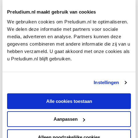
Preludium.nl maakt gebruik van cookies
We gebruiken cookies om Preludium.nl te optimaliseren.
We delen deze informatie met partners voor sociale
media, adverteren en analyse. Partners kunnen deze
gegevens combineren met andere informatie die zij van u
LIJSTJE
De 7 onmisbare opnamen van Janine Jansen
hebben verzameld. U gaat akkoord met onze cookies als
Janine Jansen is kind aan huis in Het
u Preludium.nl blijft gebruiken.
Concertgebouw. Van Vivaldi en Bach tot Van der Aa:
een artiestenportret in platen.
Instellingen
door Lonneke Tausch
Alle cookies toestaan
Ontvang één keer per maand onze beste artikelen
Aanpassen
over klassieke muziek
Alleen noodzakelijke cookies