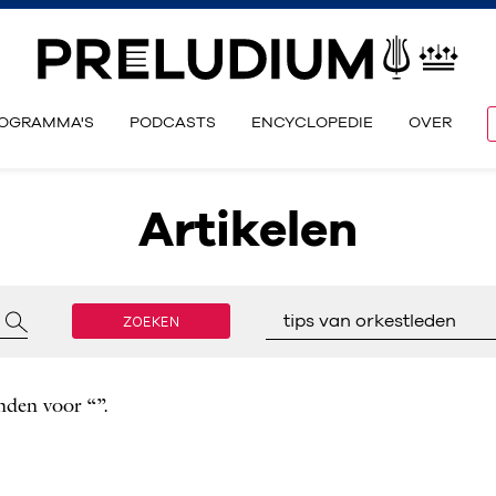
OGRAMMA'S
PODCASTS
ENCYCLOPEDIE
OVER
Artikelen
ZOEKEN
tips van orkestleden
nden voor “”.