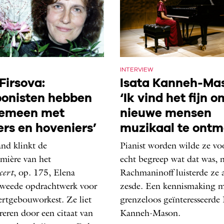
INTERVIEW
Firsova:
Isata Kanneh-Ma
onisten hebben
‘Ik vind het fijn o
gemeen met
nieuwe mensen
ers en hoveniers’
muzikaal te ontm
nd klinkt de
Pianist worden wilde ze vo
mière van het
echt begreep wat dat was, 
cert
, op. 175, Elena
Rachmaninoff luisterde ze 
 tweede opdrachtwerk voor
zesde. Een kennismaking m
rtgebouw­orkest. Ze liet
grenzeloos geïnteresseerde 
ireren door een citaat van
Kanneh-Mason.