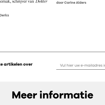
ternak, schrijver van
Dokter
door Carine Alders
 Derks
 artikelen over
Meer informatie