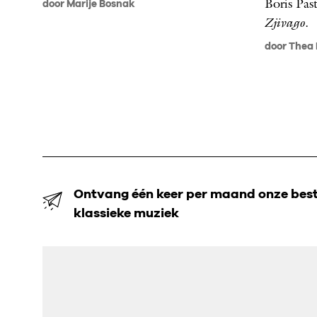
Boris Pas
door Marije Bosnak
Zjivago
.
door Thea
Ontvang één keer per maand onze beste
klassieke muziek