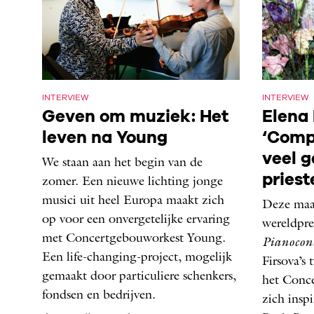
INTERVIEW
INTERVIEW
Geven om muziek: Het
Elena 
leven na Young
‘Comp
veel 
We staan aan het begin van de
priest
zomer. Een nieuwe lichting jonge
musici uit heel Europa maakt zich
Deze maa
op voor een onvergetelijke ervaring
wereldpre
met Concertgebouworkest Young.
Pianocon
Een life-changing-project, mogelijk
Firsova’s
gemaakt door particuliere schenkers,
het Conce
fondsen en bedrijven.
zich insp