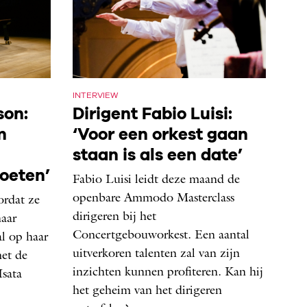
INTERVIEW
son:
Dirigent Fabio Luisi:
m
‘Voor een orkest gaan
staan is als een date’
oeten’
Fabio Luisi leidt deze maand de
openbare Ammodo Masterclass
ordat ze
dirigeren bij het
naar
Concertgebouworkest. Een aantal
al op haar
uitverkoren talenten zal van zijn
et de
inzichten kunnen profiteren. Kan hij
Isata
het geheim van het dirigeren