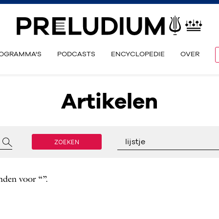
OGRAMMA'S
PODCASTS
ENCYCLOPEDIE
OVER
Artikelen
ZOEKEN
lijstje
nden voor “”.