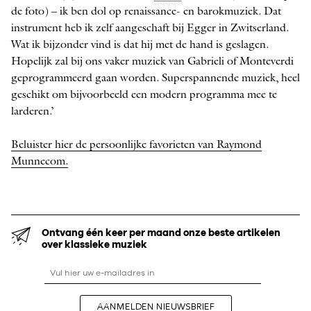
de foto) – ik ben dol op renaissance- en barokmuziek. Dat
instrument heb ik zelf aangeschaft bij Egger in Zwitserland.
Wat ik bijzonder vind is dat hij met de hand is geslagen.
Hopelijk zal bij ons vaker muziek van Gabrieli of Monteverdi
geprogrammeerd gaan worden. Superspannende muziek, heel
geschikt om bijvoorbeeld een modern programma mee te
larderen.’
Beluister hier de persoonlijke favorieten van Raymond
Munnecom.
Ontvang één keer per maand onze beste artikelen
over klassieke muziek
AANMELDEN NIEUWSBRIEF