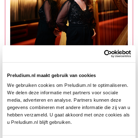
ORKESTLID
la’
Harpiste Anneleen Schuitemaker: ‘De harp koos mij’
Co
Preludium.nl maakt gebruik van cookies
We gebruiken cookies om Preludium.nl te optimaliseren.
We delen deze informatie met partners voor sociale
Ook het publiek speelt een rol in de magie, vindt Munnecom,
media, adverteren en analyse. Partners kunnen deze
zoals bijvoorbeeld tijdens het
Mahler
feest in 1995: ‘Dat hele
gegevens combineren met andere informatie die zij van u
Museumplein trilde van verwachting en van kennis, men wilde
hebben verzameld. U gaat akkoord met onze cookies als
dat. Dat was muziek op de juiste plek, op het juiste moment.’
u Preludium.nl blijft gebruiken.
Nieuwe muziek