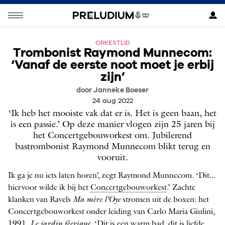
ORKESTLID
Trombonist Raymond Munnecom:
‘Vanaf de eerste noot moet je erbij
zijn’
door Janneke Boeser
24 aug 2022
‘Ik heb het mooiste vak dat er is. Het is geen baan, het
is een passie.’ Op deze manier vlogen zijn 25 jaren bij
het Concertgebouworkest om. Jubilerend
bastrombonist Raymond Munnecom blikt terug en
vooruit.
Ik ga je nu iets laten horen’, zegt Raymond Munnecom. ‘Dit...
hiervoor wilde ik bij het
Concertgebouworkest
.’ Zachte
klanken van Ravels
Ma mère l’Oye
stromen uit de boxen: het
Concertgebouworkest onder leiding van Carlo Maria Giulini,
1991,
Le jardin féerique
. ‘Dit is een warm bad, dit is liefde.