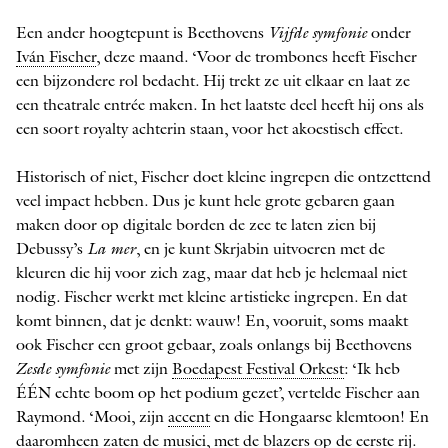
Een ander hoogtepunt is Beethovens
Vijfde symfonie
onder
Iván Fischer
, deze maand. ‘Voor de trombones heeft Fischer
een bijzondere rol bedacht. Hij trekt ze uit elkaar en laat ze
een thea­trale entrée maken. In het laatste deel heeft hij ons als
een soort royalty achterin staan, voor het akoestisch effect.
Historisch of niet, Fischer doet kleine ingrepen die ontzettend
veel impact hebben. Dus je kunt hele grote gebaren gaan
maken door op digitale borden de zee te laten zien bij
Debussy’s
La mer
, en je kunt Skrjabin uitvoeren met de
kleuren die hij voor zich zag, maar dat heb je helemaal niet
nodig. Fischer werkt met kleine artistieke ingrepen. En dat
komt binnen, dat je denkt: wauw! En, vooruit, soms maakt
ook Fischer een groot gebaar, zoals onlangs bij Beethovens
Zesde symfonie
met zijn
Boedapest Festival Orkest
: ‘Ik heb
ÉÉN echte boom op het podium gezet’, vertelde Fischer aan
Raymond. ‘Mooi, zijn
accent
en die Hongaarse klemtoon! En
daaromheen zaten de musici, met de blazers op de eerste rij.