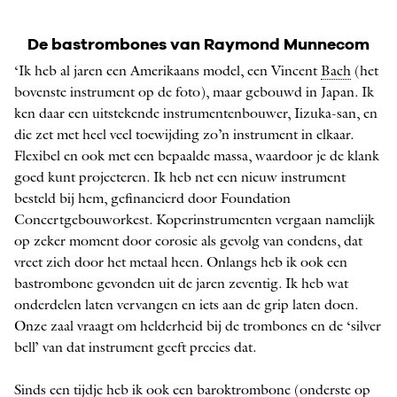
De trombone van Raymond Munnecom
De bastrombones van Raymond Munnecom
FOTO: EDUARDUS LEE
‘Ik heb al jaren een Amerikaans model, een Vincent
Bach
(het
bovenste instrument op de foto), maar gebouwd in Japan. Ik
ken daar een uitstekende instrumentenbouwer, Iizuka-san, en
die zet met heel veel toewijding zo’n instrument in elkaar.
Flexibel en ook met een bepaalde massa, waardoor je de klank
goed kunt projecteren. Ik heb net een nieuw instrument
besteld bij hem, gefinancierd door Foundation
Concertgebouworkest. Koperinstrumenten vergaan namelijk
op zeker moment door corosie als gevolg van condens, dat
vreet zich door het metaal heen. Onlangs heb ik ook een
bastrombone gevonden uit de jaren zeventig. Ik heb wat
onderdelen laten vervangen en iets aan de grip laten doen.
Onze zaal vraagt om helderheid bij de trombones en de ‘silver
bell’ van dat instrument geeft precies dat.
Sinds een tijdje heb ik ook een
barok
trombone (onderste op