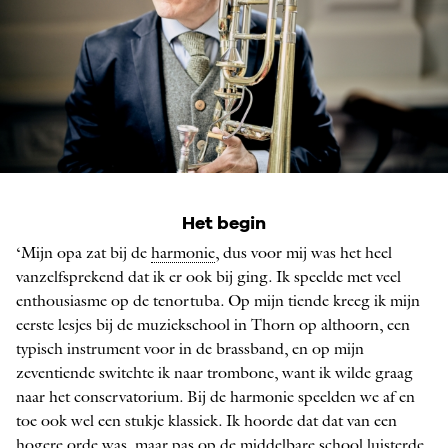
Raymond Munnecom
Het begin
FOTO: EDUARDUS LEE
‘Mijn opa zat bij de
harmonie
, dus voor mij was het heel
vanzelfsprekend dat ik er ook bij ging. Ik speelde met veel
enthousiasme op de tenortuba. Op mijn tiende kreeg ik mijn
eerste lesjes bij de muziekschool in Thorn op althoorn, een
typisch instrument voor in de brass­band, en op mijn
zeventiende switchte ik naar trombone, want ik wilde graag
naar het conservatorium. Bij de harmonie speelden we af en
toe ook wel een stukje klassiek. Ik hoorde dat dat van een
hogere orde was, maar pas op de middelbare school luisterde