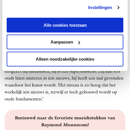
Welke componist mag voor Raymond een nieuw stuk
Instellingen
schrijven? ‘
Schubert
! Schumann! En oh ja, Monteverdi. En
natuurlijk
Thomas Adès
. Er zijn er maar een paar die nog
kunnen
orkestreren
zoals de grote meesters dat deden. Die
Alle cookies toestaan
nog echt snappen wat de mogelijkheden zijn.
Aanpassen
Zo ziet het er bij Adès op papier heel moeilijk uit, maar dan
gaat de componist zelf dirigeren en denk je: oh ja! Het is
hartstikke logisch, zijn muziek zit steengoed in elkaar. Adès
Alleen noodzakelijke cookies
komt altijd met zo’n eigen signatuur. Ook werk van anderen
dirigeert hij fantastisch, hij is een supermusicus. Hij kan iets
ouds laten muteren in iets nieuws, hij heeft een taal gevonden
waardoor het kunst wordt. Het niveau is zo hoog dat het
werkelijk iets nieuws is, terwijl er toch gebouwd wordt op
oude fundamenten.’
Benieuwd naar de favoriete muziekstukken van
Raymond Munnecom?