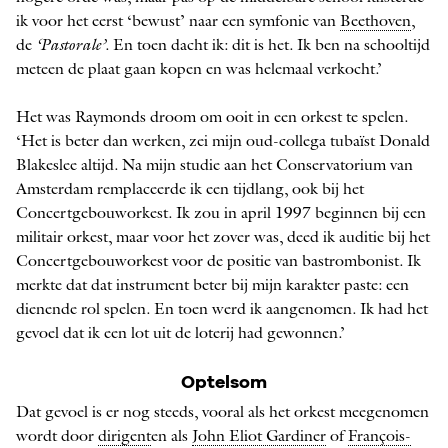
ik voor het eerst ‘bewust’ naar een symfonie van
Beethoven
,
de
‘Pastorale’
. En toen dacht ik: dit is het. Ik ben na schooltijd
meteen de plaat gaan kopen en was helemaal verkocht.’
Het was Raymonds droom om ooit in een orkest te spelen.
‘Het is beter dan werken, zei mijn oud-collega tubaïst Donald
Blakeslee altijd. Na mijn studie aan het Conservatorium van
Amsterdam remplaceerde ik een tijdlang, ook bij het
Concertgebouworkest. Ik zou in april 1997 beginnen bij een
militair orkest, maar voor het zover was, deed ik auditie bij het
­Concertgebouworkest voor de positie van bastrombonist. Ik
merkte dat dat instrument beter bij mijn karakter paste: een
dienende rol spelen. En toen werd ik aangenomen. Ik had het
gevoel dat ik een lot uit de loterij had gewonnen.’
Optelsom
Dat gevoel is er nog steeds, vooral als het orkest meegenomen
wordt door
dirigent
en als
John Eliot Gardiner
of
François-