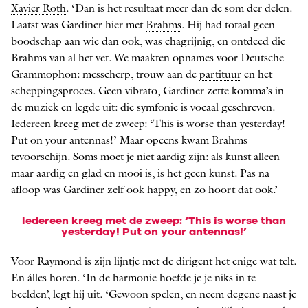
Xavier Roth
. ‘Dan is het resultaat meer dan de som der delen.
Laatst was Gardiner hier met
Brahms
. Hij had totaal geen
boodschap aan wie dan ook, was chagrijnig, en ontdeed die
Brahms van al het vet. We maakten opnames voor Deutsche
Grammophon: messcherp, trouw aan de
partituur
en het
scheppingsproces. Geen vibrato, Gardiner zette komma’s in
de muziek en legde uit: die symfonie is vocaal geschreven.
Iedereen kreeg met de zweep: ‘This is worse than yesterday!
Put on your antennas!’ Maar opeens kwam Brahms
tevoorschijn. Soms moet je niet aardig zijn: als kunst alleen
maar aardig en glad en mooi is, is het geen kunst. Pas na
afloop was Gardiner zelf ook happy, en zo hoort dat ook.’
Iedereen kreeg met de zweep: ‘This is worse than
yesterday! Put on your antennas!’
Voor Raymond is zijn lijntje met de dirigent het enige wat telt.
En álles horen. ‘In de harmonie hoefde je je niks in te
beelden’, legt hij uit. ‘Gewoon spelen, en neem degene naast je