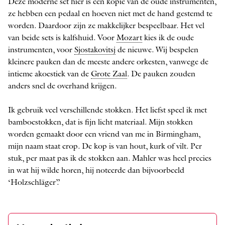
Deze moderne set hier is een kopie van de oude instrumenten,
ze hebben een pedaal en hoeven niet met de hand gestemd te
worden. Daardoor zijn ze makke­lijker bespeelbaar. Het vel
van beide sets is kalfshuid. Voor ­
Mozart
kies ik de oude
instrumenten, voor
Sjostakovitsj
de nieuwe. Wij bespelen
kleinere pauken dan de meeste andere orkesten, vanwege de
intieme akoestiek van de
Grote Zaal
. De pauken zouden
anders snel de overhand krijgen.
Ik gebruik veel verschillende stokken. Het liefst speel ik met
bamboestokken, dat is fijn licht materiaal. Mijn stokken
worden gemaakt door een vriend van me in Birmingham,
mijn naam staat erop. De kop is van hout, kurk of vilt. Per
stuk, per maat pas ik de stokken aan. Mahler was heel precies
in wat hij wilde horen, hij noteerde dan bijvoorbeeld
‘Holzschläger’.’