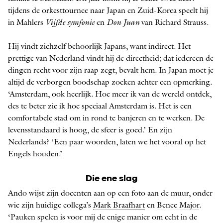
tijdens de orkesttournee naar Japan en Zuid-Korea speelt hij
in Mahlers
Vijfde symfonie
en
Don Juan
van Richard Strauss.
Hij vindt zichzelf behoorlijk Japans, want indirect. Het
prettige van Nederland vindt hij de directheid; dat iedereen de
dingen recht voor zijn raap zegt, bevalt hem. In Japan moet je
altijd de verborgen boodschap zoeken achter een opmerking.
‘Amsterdam, ook heerlijk. Hoe meer ik van de wereld ontdek,
des te beter zie ik hoe speciaal Amsterdam is. Het is een
comfortabele stad om in rond te banjeren en te werken. De
levensstandaard is hoog, de sfeer is goed.’ En zijn
Nederlands? ‘Een paar woorden, laten we het vooral op het
Engels houden.’
Die ene slag
Ando wijst zijn docenten aan op een foto aan de muur, onder
wie zijn huidige collega’s
Mark Braafhart
en
Bence Major
.
‘Pauken spelen is voor mij de enige manier om echt in de