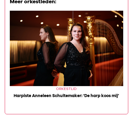
Meer orkestleden:
ORKESTLID
la’
Harpiste Anneleen Schuitemaker: ‘De harp koos mij’
Co