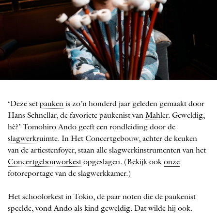
Tomohiro Ando
‘Deze set
pauken
is zo’n honderd jaar geleden gemaakt door
FOTO: EDUARDUS LEE
Hans Schnellar, de favoriete paukenist van
Mahler
. Geweldig,
hè?’ Tomohiro Ando geeft een rondleiding door de
slagwerk
ruimte. In Het Concertgebouw, achter de keuken
van de artiestenfoyer, staan alle slagwerkinstrumenten van het
Concertgebouworkest
opgeslagen.
(Bekijk ook
onze
fotoreportage
van de slagwerkkamer.)
Het schoolorkest in Tokio, de paar noten die de paukenist
speelde, vond Ando als kind geweldig. Dat wilde hij ook.