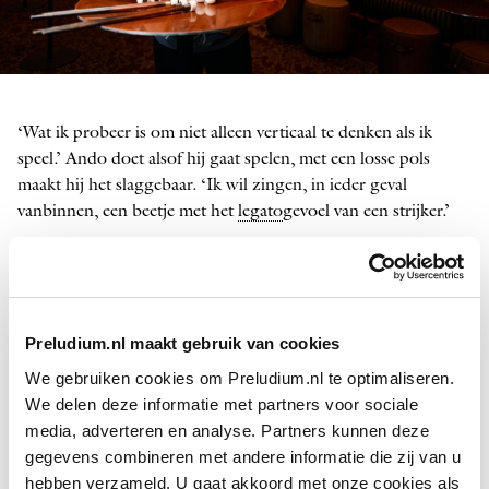
Tomohiro Ando
FOTO: EDUARDUS LEE
‘Wat ik probeer is om niet alleen verticaal te denken als ik
speel.’ Ando doet alsof hij gaat spelen, met een losse pols
maakt hij het slaggebaar. ‘Ik wil zingen, in ieder geval
vanbinnen, een beetje met het
legato
gevoel van een strijker.’
Is dat het geheim van een goede paukenist? ‘Ja! Een paukenist
moet op ieder moment het juiste doen. In het begin zocht ik
naar het mooiste pauken­geluid, maar ik heb gaandeweg
geleerd dat het beste geluid iedere keer anders is. Het is een
Preludium.nl maakt gebruik van cookies
uitdaging om dat steeds te zoeken en mee te kleuren met mijn
We gebruiken cookies om Preludium.nl te optimaliseren.
omgeving. Geen repetitie of concert is hetzelfde. Ik ben dan
We delen deze informatie met partners voor sociale
ook een musicus, meer dan een paukenist, als je begrijpt wat
media, adverteren en analyse. Partners kunnen deze
ik bedoel.
gegevens combineren met andere informatie die zij van u
hebben verzameld. U gaat akkoord met onze cookies als