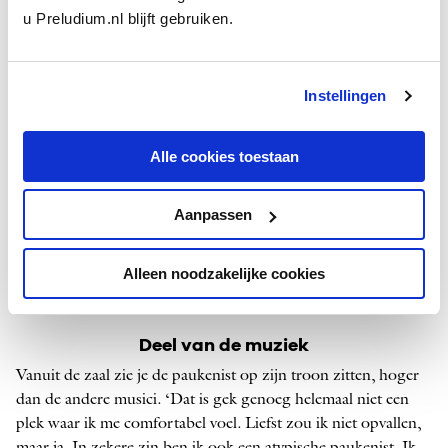
'Altijd ben ik de eerstvolgende slag aan het
u Preludium.nl blijft gebruiken.
voorbereiden. Ik luister heel intens'
Studeren betekent voor mij bezig zijn met de basisdingen, een
kwartnoot laten klinken, een achtste, de manier van bewegen
Instellingen
daarbij. Een paukenist heeft niet te maken met spectaculaire
technische hoogstandjes. Ons spel is eerder als het polijsten
Alle cookies toestaan
van een diamant. Ik oefen hoe de stok het vel raakt, de
geluidskwaliteit van de klank, de soliditeit, ik ben me bewust
van de zwaartekracht.’
Aanpassen
Dit zijn
de luistertips
van Tomohiro Ando.
Alleen noodzakelijke cookies
Deel van de muziek
Vanuit de zaal zie je de paukenist op zijn troon zitten, hoger
dan de andere musici. ‘Dat is gek genoeg helemaal niet een
plek waar ik me comfortabel voel. Liefst zou ik niet opvallen,
maar ja. In zekere zin ben ik ook een atypische paukenist. Ik