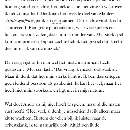
hou erg van het zachte, het melodische, het zingen waarover
ik het zojuist had. Denk aan het tweede deel van Mahlers
Vijfde symfonie
, pauk en
cello
samen. Dat zachte vind ik echt
schitterend. Een grote paukenklank, waar veel spelers en
luisteraars voor vallen, daar hou ik minder van. Met sterk spel
kun je imponeren, bij het zachte heb ik het gevoel dat ik echt
deel uitmaak van de muziek.’
De vraag rijst of hij dan wel het juiste instrument heeft
gekozen… Met een lach: ‘Dat vraag ik mezelf ook vaak af.
Maar ik denk dat het mijn sterke kant is. Ik ben daarentegen
geen leidend persoon als paukenist. Ik kan het wel, maar het
heeft niet mijn voorkeur, en ligt niet in mijn natuur.’
Wat doet Ando als hij niet hoeft te spelen, maar al die maten
rust heeft? ‘Heel veel, al denk je misschien dat ik alleen maar
zit te wachten. Ik stem de vellen bij, ik luister naar de
orkestklank, ik tel natuurlijk ook. Altijd ben ik de