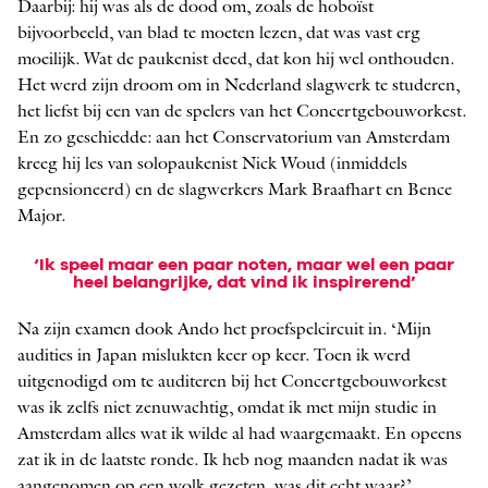
Daarbij: hij was als de dood om, zoals de hoboïst
bijvoorbeeld, van blad te moeten lezen, dat was vast erg
moeilijk. Wat de paukenist deed, dat kon hij wel onthouden.
Het werd zijn droom om in Nederland slagwerk te studeren,
het liefst bij een van de spelers van het Concertgebouworkest.
En zo geschiedde: aan het Conservatorium van Amsterdam
kreeg hij les van solopaukenist Nick Woud (inmiddels
gepensioneerd) en de slagwerkers Mark Braaf­hart en Ben­ce
Major.
‘Ik speel maar een paar noten, maar wel een paar
heel belangrijke, dat vind ik inspirerend’
Na zijn examen dook Ando het proefspelcircuit in. ‘Mijn
audities in Japan mislukten keer op keer. Toen ik werd
uitgenodigd om te auditeren bij het Concertgebouworkest
was ik zelfs niet zenuwachtig, omdat ik met mijn studie in
Amsterdam alles wat ik wilde al had waargemaakt. En opeens
zat ik in de laatste ronde. Ik heb nog maanden nadat ik was
aangenomen op een wolk gezeten, was dit echt waar?’