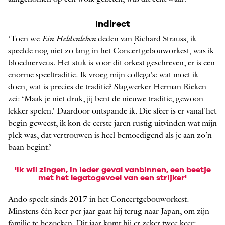
Indirect
‘Toen we
Ein Heldenleben
deden van
Richard Strauss
, ik
speelde nog niet zo lang in het Concertgebouworkest, was ik
bloednerveus. Het stuk is voor dit orkest geschreven, er is een
enorme speeltraditie. Ik vroeg mijn collega’s: wat moet ik
doen, wat is precies de traditie? Slagwerker Herman Rie­ken
zei: ‘Maak je niet druk, jij bent de nieuwe traditie, gewoon
lekker spelen.’ Daardoor ontspande ik. Die sfeer is er vanaf het
begin geweest, ik kon de eerste jaren rustig uitvinden wat mijn
plek was, dat vertrouwen is heel bemoedigend als je aan zo’n
baan begint.’
'Ik wil zingen, in ieder geval vanbinnen, een beetje
met het legatogevoel van een strijker'
Ando speelt sinds 2017 in het Concertgebouworkest.
Minstens één keer per jaar gaat hij terug naar Japan, om zijn
familie te bezoeken. Dit jaar komt hij er zeker twee keer: