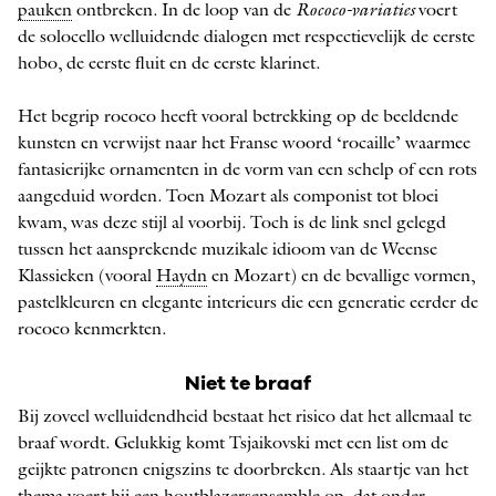
pauken
ontbreken. In de loop van de
Rococo-variaties
voert
de solocello welluidende dialogen met respectievelijk de eerste
hobo, de eerste fluit en de eerste klarinet.
Het begrip rococo heeft vooral betrekking op de beeldende
kunsten en verwijst naar het Franse woord ‘rocaille’ waarmee
fantasierijke ornamenten in de vorm van een schelp of een rots
aangeduid worden. Toen Mozart als componist tot bloei
kwam, was deze stijl al voorbij. Toch is de link snel gelegd
tussen het aansprekende muzikale idioom van de Weense
Klassieken (vooral
Haydn
en Mozart) en de bevallige vormen,
pastelkleuren en elegante interieurs die een generatie eerder de
rococo kenmerkten.
Niet te braaf
Bij zoveel welluidendheid bestaat het risico dat het allemaal te
braaf wordt. Gelukkig komt Tsjaikovski met een list om de
geijkte ­patronen enigszins te doorbreken. Als staartje van het