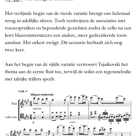
Het verfijnde begin van de vierde variatie brengt ons helemaal
terug in adellijke sferen. Toch verdwijnen de associaties met
rococopruiken en bepoederde gezichten zodra de cello na een
kort blazersintermezzo een andere, meer gedecideerde toon
aanslaat. Het orkest zwijgt. Dit scenario herhaalt zich nog
twee keer.
Aan het begin van de vijfde variatie vertrouwt Tsjaikovski het
thema aan de eerste fluit toe, terwijl de solist een tegenmelodie
met talrijke trillers speelt.