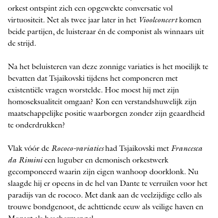
orkest ontspint zich een opgewekte conversatie vol
virtuositeit. Net als twee jaar later in het
Vioolconcert
komen
beide partijen, de luisteraar én de componist als winnaars uit
de strijd.
Na het beluisteren van deze zonnige variaties is het moeilijk te
bevatten dat Tsjaikovski tijdens het componeren met
existentiële vragen worstelde. Hoe moest hij met zijn
homoseksualiteit omgaan? Kon een verstandshuwelijk zijn
maatschappelijke positie waarborgen zonder zijn geaardheid
te onderdrukken?
Vlak vóór de
Rococo-variaties
had Tsjaikovski met
Francesca
da Rimini
een luguber en demonisch orkestwerk
gecomponeerd waarin zijn eigen wanhoop doorklonk. Nu
slaagde hij er opeens in de hel van Dante te verruilen voor het
paradijs van de rococo. Met dank aan de veelzijdige cello als
trouwe bondgenoot, de achttiende eeuw als veilige haven en