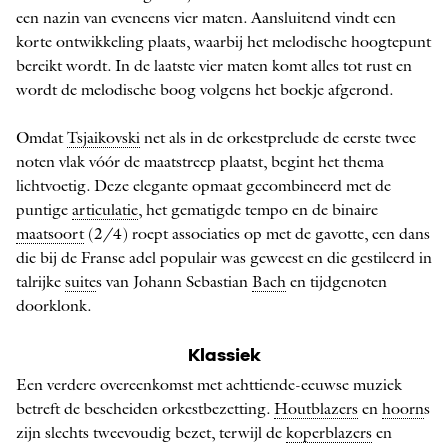
een nazin van eveneens vier maten. Aansluitend vindt een
korte ontwikkeling plaats, waarbij het melodische hoogtepunt
bereikt wordt. In de laatste vier maten komt alles tot rust en
wordt de melodische boog volgens het boekje afgerond.
Omdat
Tsjaikovski
net als in de orkestprelude de eerste twee
noten vlak vóór de maatstreep plaatst, begint het thema
lichtvoetig. Deze elegante opmaat gecombineerd met de
puntige ­
articulatie
, het gematigde tempo en de binaire
maatsoort
(2/4) roept associaties op met de gavotte, een dans
die bij de Franse adel populair was geweest en die gestileerd in
talrijke
suite
s van Johann ­Sebastian
Bach
en tijdgenoten
doorklonk.
Klassiek
Een verdere overeenkomst met achttiende-eeuwse muziek
betreft de bescheiden orkestbezetting.
Houtblazers
en
hoorn
s
zijn slechts tweevoudig bezet, terwijl de
koperblazers
en