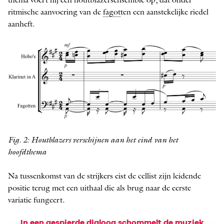
thema voert hij een houtblazersensemble op, dat onder
ritmische aanvoering van de
fagot
ten een aanstekelijke riedel
aanheft.
Fig. 2: Houtblazers verschijnen aan het eind van het
hoofdthema
Na tussenkomst van de strijkers eist de cellist zijn leidende
positie terug met een uithaal die als brug naar de eerste
variatie fungeert.
In een gespierde dialoog schommelt de muziek