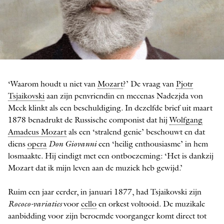
Ingekleurde foto van Pjotr Tsjaikovski uit 1888
‘Waarom houdt u niet van
Mozart
?’ De vraag van
Pjotr
Tsjaikovski
aan zijn penvriendin en mecenas Nadezjda von
Meck klinkt als een beschuldiging. In dezelfde brief uit maart
1878 benadrukt de Russische componist dat hij
Wolfgang
Amadeus Mozart
als een ‘stralend genie’ beschouwt en dat
diens
opera
Don Giovanni
een ‘heilig enthousiasme’ in hem
losmaakte. Hij eindigt met een ontboezeming: ‘Het is dankzij
Mozart dat ik mijn leven aan de muziek heb gewijd.’
Ruim een jaar eerder, in januari 1877, had Tsjai­kovski zijn
Rococo-variaties
voor
cello
en orkest voltooid. De muzikale
aanbidding voor zijn beroemde voorganger komt direct tot