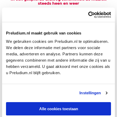
steeds heen en weer
In de doorgaans uitgevoerde versie van cellist Wilhelm
Fitzenhagen bevatten de
Rococo-variaties
zeven variaties van
uiteenlopend karakter. De eerste variatie staat in het teken van
Preludium.nl maakt gebruik van cookies
snelle
trio
len in de solopartij.
We gebruiken cookies om Preludium.nl te optimaliseren.
We delen deze informatie met partners voor sociale
media, adverteren en analyse. Partners kunnen deze
gegevens combineren met andere informatie die zij van u
hebben verzameld. U gaat akkoord met onze cookies als
u Preludium.nl blijft gebruiken.
Fig. 3: Snelle triolen in de eerste variatie op het thema
Instellingen
Ondanks de toegenomen virtuositeit blijven de contouren van
het oorspronkelijke thema goed herkenbaar. Als de cellist
Alle cookies toestaan
uitgepraat is, komt het blaasorkest weer tevoorschijn met zijn