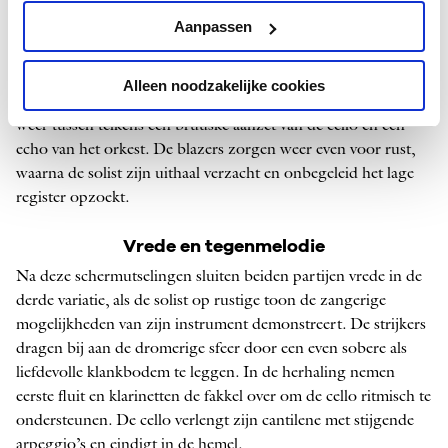
volks aandoende
melodie
. Ook de daaropvolgende uithaal
Aanpassen
door de solist klinkt ongewijzigd.
De tweede variatie brengt een sfeerverandering met zich mee.
Alleen noodzakelijke cookies
In een gespierde dialoog schommelt de muziek steeds heen en
weer tussen telkens een bruuske aanzet van de cello en een
echo van het orkest. De blazers zorgen weer even voor rust,
waarna de solist zijn uithaal verzacht en onbegeleid het lage
register opzoekt.
Vrede en tegenmelodie
Na deze schermutselingen sluiten beiden partijen vrede in de
derde variatie, als de solist op rustige toon de zangerige
mogelijkheden van zijn instrument demonstreert. De strijkers
dragen bij aan de dromerige sfeer door een even sobere als
liefdevolle klankbodem te leggen. In de herhaling nemen
eerste fluit en klarinetten de fakkel over om de cello ritmisch te
ondersteunen. De cello verlengt zijn cantilene met stijgende
arpeggio
’s en eindigt in de hemel.