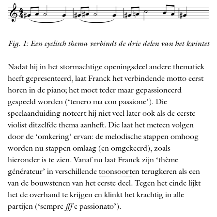
Fig. 1: Een cyclisch thema verbindt de drie delen van het kwintet
Nadat hij in het stormachtige openingsdeel andere thematiek
heeft gepresenteerd, laat Franck het verbindende motto eerst
horen in de piano; het moet teder maar gepassioneerd
gespeeld worden (‘tenero ma con passione’). Die
speelaanduiding noteert hij niet veel later ook als de eerste
violist ditzelfde thema aanheft. Die laat het meteen volgen
door de ‘omkering’ ervan: de melodische stappen omhoog
worden nu stappen omlaag (en omgekeerd), zoals
hieronder is te zien. Vanaf nu laat Franck zijn ‘thème
générateur’ in verschillende
toonsoort
en terugkeren als een
van de bouwstenen van het eerste deel. Tegen het einde lijkt
het de overhand te krijgen en klinkt het krachtig in alle
partijen (‘sempre
fff
e passionato’).