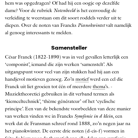
hem was opgedragen? Of had hij een oogje op dezelfde
dame? Voor de rubriek
Notenbeeld
is het eenvoudig de
verleiding te weerstaan om dit soort roddels verder uit te
diepen. Over de noten van Francks
Pianokwintet
valt namelijk
al genoeg interessants te melden.
Samensteller
César Franck (1822-1890) was in veel gevallen letterlijk een
‘componist’, iemand die zijn werken ‘samenstelt’. Als
uitgangspunt voor veel van zijn stukken had hij aan een
handjevol motieven genoeg. Zo’n
motief
werd een cel die
Franck uit liet groeien tot één of meerdere
thema
’s. ­
Muziektheoretici gebruiken in dit verband termen als
‘kiemceltechniek’, ‘thème générateur’ of het ‘cyclische
principe’. Een van de bekendste voorbeelden van deze manier
van werken vinden we in Francks
Symfonie in d klein
, een
werk dat de Fransman schreef rond 1888, zo’n negen jaar na
het pianokwintet. De eerste drie noten (d-cis-f) vormen in