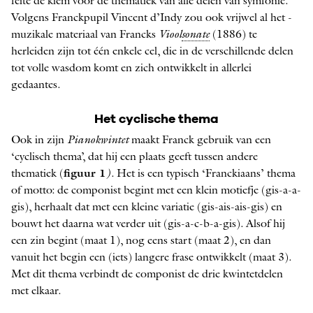
feite de kiem voor de thematiek van alle delen van symfonie.
Volgens Franckpupil Vincent d’Indy zou ook vrijwel al het ­
muzikale materiaal van Francks
Viool­
sonate
(1886) te
herleiden zijn tot één enkele cel, die in de verschillende delen
tot volle wasdom komt en zich ontwikkelt in allerlei
gedaantes.
Het cyclische thema
Ook in zijn
Pianokwintet
maakt Franck gebruik van een
‘cyclisch thema’, dat hij een plaats geeft tussen andere
thematiek (
figuur 1
)
. Het is een typisch ‘Franckiaans’ thema
of motto: de componist begint met een klein motiefje (gis-a-a-
gis), herhaalt dat met een kleine variatie (gis-ais-ais-gis) en
bouwt het daarna wat verder uit (gis-a-c-b-a-gis). Alsof hij
een zin begint (maat 1), nog eens start (maat 2), en dan
vanuit het begin een (iets) langere frase ontwikkelt (maat 3).
Met dit thema verbindt de componist de drie kwintetdelen
met elkaar.