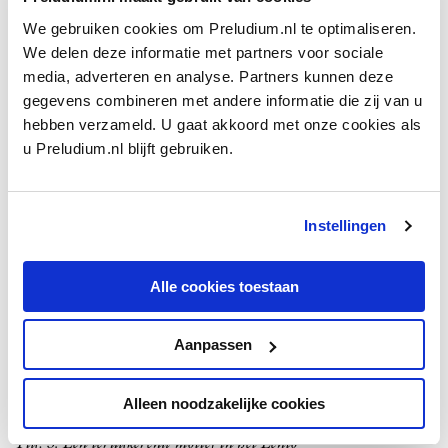
We gebruiken cookies om Preludium.nl te optimaliseren.
Fig. 4: Dat hoofdthema klinkt voor het eerst in de piano
We delen deze informatie met partners voor sociale
media, adverteren en analyse. Partners kunnen deze
Een ander voorbeeld van de manier waarop thema’s bij Franck
gegevens combineren met andere informatie die zij van u
verbonden kunnen zijn, vinden we in de andere twee delen. In
hebben verzameld. U gaat akkoord met onze cookies als
het Lento duikt in het eerste gedeelte een motief op dat
u Preludium.nl blijft gebruiken.
bestaat uit drie herhaalde noten (waarvan de eerste twee kort)
gevolgd door een dalende akkoordbreking (met opnieuw de
eerste twee noten kort) en een (sext)sprong naar boven. Het
motief treedt regelmatig op in het langzame deel maar we
Instellingen
horen het ook terug als tweede thema van de finale. Om ze
makkelijk met elkaar te kunnen vergelijken zetten we ze hier
Alle cookies toestaan
onder elkaar in dezelfde toonsoort.
Aanpassen
Alleen noodzakelijke cookies
Fig. 5: Een terugkerend motief in het Lento