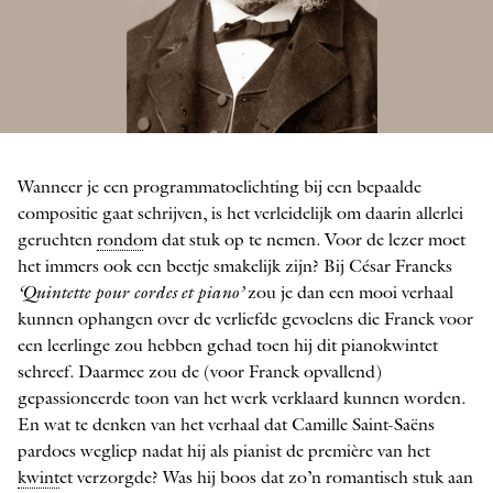
César Franck
Wanneer je een programmatoelichting bij een bepaalde
compositie gaat schrijven, is het verleidelijk om daarin allerlei
geruchten
rondo
m dat stuk op te nemen. Voor de lezer moet
het immers ook een beetje smakelijk zijn? Bij César Francks
‘Quintette pour cordes et piano’
zou je dan een mooi verhaal
kunnen ophangen over de verliefde gevoelens die Franck voor
een leerlinge zou hebben gehad toen hij dit pianokwintet
schreef. Daarmee zou de (voor Franck opvallend)
gepassioneerde toon van het werk verklaard kunnen worden.
En wat te denken van het verhaal dat Camille Saint-Saëns
pardoes wegliep nadat hij als pianist de première van het
kwint
et verzorgde? Was hij boos dat zo’n romantisch stuk aan