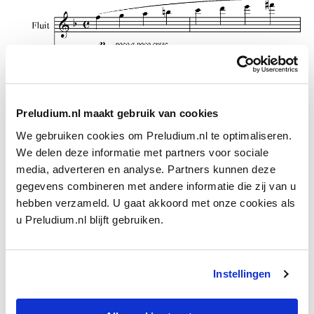
Preludium.nl maakt gebruik van cookies
We gebruiken cookies om Preludium.nl te optimaliseren.
We delen deze informatie met partners voor sociale
media, adverteren en analyse. Partners kunnen deze
gegevens combineren met andere informatie die zij van u
hebben verzameld. U gaat akkoord met onze cookies als
Fig. 2 Op driekwart van het Adagio citeert Bruckner Mozarts
u Preludium.nl blijft gebruiken.
Requiem: het ‘Qua resurget ex favilla’ uit het Lacrimosa
De religieuze beleving van de
Vijfde
wordt hier bijna expliciet.
Maar anders dan in de
Zevende
en
Achtste symfonie
laat
Instellingen
Bruckner de hemel in het langzame deel nog niet opengaan.