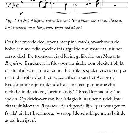
Fig. 1 In het Allegro introduceert Bruckner een eerste thema,
dat meteen van Bes groot wegmoduleert
Ook het tweede deel opent met
pizzicato
’s, waarboven de
hobo een
melodie
speelt die is afgeleid van materiaal uit het
eerste deel. De
toonsoort
is d klein, gelijk die van Mozarts
Requiem
. Bruckners liefde voor ritmische complexiteit blijkt
uit de ritmische ambivalentie: de strijkers spelen zes noten per
maat, de hobo vier. Het tweede thema van het Adagio is
Bruckner op zijn ronkende best, met een panoramische
melodie in de violen, ‘breit markig’ (‘breed kernachtig’) te
spelen. Op driekwart van het Adagio klinkt het duidelijkste
citaat uit Mozarts
Requiem
: de stijgende lijn ‘qua resurget ex
favilla’ uit het Lacrimosa, ‘waarop [de schuldige mens] uit de
as zal herrijzen’.