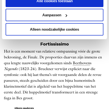
Alle cookies toestaan
Het
Scherzo
begint wederom in d klein, met dezelfde maten
als het Adagio – maar dan vier keer zo snel gespeeld. Het
Aanpassen
tweede thema is een gemoedelijke Ländler (een soort
wals
).
Zoals in elke Brucknersymfonie bevat dit Scherzo een
contrasterend
Trio
, dat opent met een vraag in de
hoorn
,
Alleen noodzakelijke cookies
beantwoord door een kek
houtblazers
loopje.
Fortississimo
Het is een moment van relatieve ontspanning vóór de grote
bekroning, de Finale. De proporties daarvan zijn immens en
qua lengte nauwelijks voorgekomen sinds
Beethoven
s
Negende
(1823-24). Bruckner verwijst expliciet naar die
symfonie: ook hij laat thema’s uit voorgaande delen de revue
passeren, steeds gescheiden door een bijna humoristisch
klarinetmotief dat is afgeleid van het huppelritme van het
eerste deel. Dit huppelmotief transformeert in een strenge
fuga in Bes groot.