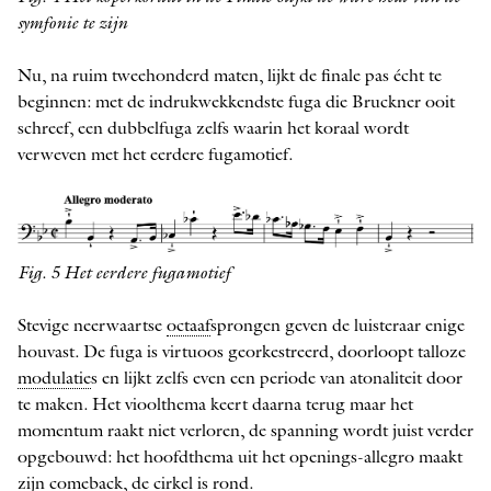
symfonie te zijn
Nu, na ruim tweehonderd maten, lijkt de finale pas écht te
beginnen: met de indrukwekkendste fuga die Bruckner ooit
schreef, een dubbelfuga zelfs waarin het koraal wordt
verweven met het eerdere fugamotief.
Fig. 5 Het eerdere fugamotief
Stevige neerwaartse ­
octaaf
sprongen geven de luisteraar enige
houvast. De fuga is v­irtuoos georkestreerd, doorloopt talloze
modulatie
s en lijkt zelfs even een periode van atonaliteit door
te maken. Het vioolthema keert daarna terug maar het
momentum raakt niet verloren, de spanning wordt juist verder
opgebouwd: het hoofdthema uit het openings-­allegro maakt
zijn comeback, de cirkel is rond.