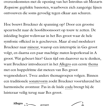
overeenkomsten met de opening van het Introïtus uit Mozarts
Requiem
: geplukte basnoten, waarboven zich zangerige lijnen
ontvouwen die soms gevoelig tegen elkaar aan schuren.
Hoe bouwt Bruckner de spanning op? Door een grootse
speurtocht naar de hoofdtoonsoort op touw te zetten. De
inleiding begint weliswaar in het Bes groot waar de hele
symfonie officieel in is geschreven. Maar al snel moduleert
Bruckner naar
mineur
, waarop een interruptie in Ges groot
volgt, en daarna een paar machtige maten koperkoraal in A
groot. Wat gebeurt hier? Geen tijd om daarover na te denken,
want Bruckner introduceert in het
Allegro
een eerste
thema
met een huppelritme dat meteen van Bes groot
wegmoduleert. Twee andere themagroepen volgen. Binnen
een traditionele
sonatevorm
zoekt Bruckner voortdurend het
harmonische avontuur. Pas in de luide
coda
brengt hij de
luisteraar veilig terug naar Bes groot.