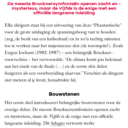
De meeste Brucknersymfonieën openen zacht en ­
mysterieus, maar de
Vijfde
is de enige met een
officiële langzame inleiding
Elke dirigent staat bij een uitvoering van deze ‘Phantastische’
voor de grote uitdaging de spanningsboog vast te houden
(zeg, de beuk van een kathedraal) en in zo’n tachtig minuten
toe te werken naar het majestueuze slot (de torenspits?). Zoals
Eugen Jochum (1902-1987) – een belangrijk Bruckner-­
voorvechter – het verwoordde: ‘De climax komt pas helemaal
aan het einde van de finale (…) en de eerste drie delen
fungeren als een voorbereiding daarvan.’ Verschiet als dirigent
niet meteen al je kruit, benadrukte hij.
Bouwstenen
Het eerste deel introduceert belangrijke bouwstenen voor de
overige delen. De meeste Brucknersymfonieën openen zacht
en ­mysterieus, maar de
Vijfde
is de enige met een officiële
langzame inleiding. Dit
Adagio
vertoont sterke