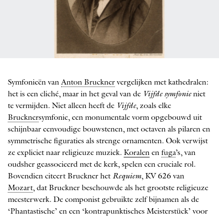
Anton Bruckner
Symfonieën van
Anton Bruckner
vergelijken met kathedralen:
het is een cliché, maar in het geval van de
Vijfde symfonie
niet
te vermijden. Niet alleen heeft de
Vijfde
, zoals elke
Bruckner
symfonie, een monumentale vorm opgebouwd uit
schijnbaar eenvoudige bouwstenen, met octaven als pilaren en
symmetrische figuraties als strenge ornamenten. Ook verwijst
ze expliciet naar religieuze muziek.
Koralen
en
fuga
’s, van
oudsher geassocieerd met de kerk, spelen een cruciale rol.
Bovendien citeert Bruckner het
Requiem
, KV 626 van
Mozart
, dat Bruckner beschouwde als het grootste religieuze
meesterwerk. De componist gebruikte zelf bijnamen als de
‘Phantastische’ en een ‘kontrapunktisches Meisterstück’ voor