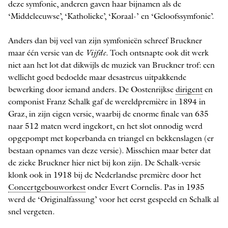
deze symfonie, anderen gaven haar bijnamen als de
‘Middeleeuwse’, ‘Katholieke’, ‘K­oraal-’ en ‘Geloofssymfonie’.
Anders dan bij veel van zijn symfonieën schreef Bruckner
maar één versie van de
Vijfde
. Toch ontsnapte ook dit werk
niet aan het lot dat dikwijls de muziek van Bruckner trof: een
wellicht goed bedoelde maar desastreus uitpakkende
bewerking door iemand anders. De Oostenrijkse
dirigent
en
componist Franz Schalk gaf de wereldpremiè­re in 1894 in
Graz, in zijn eigen versie, waarbij de enorme finale van 635
naar 512 maten werd ingekort, en het slot onnodig werd
opgepompt met koperbanda en triangel en bekkenslagen (er
bestaan opnames van deze versie). Misschien maar beter dat
de zieke Bruckner hier niet bij kon zijn. De Schalk-versie
klonk ook in 1918 bij de Nederlandse première door het
Concertgebouworkest
onder Evert Cornelis. Pas in 1935
werd de ­‘Originalfassung’ voor het eerst gespeeld en Schalk al
snel vergeten.