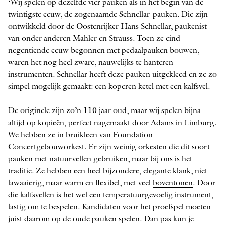
‘Wij spelen op dezelfde vier pauken als in het begin van de
twintigste eeuw, de zogenaamde Schnellar-­pauken. Die zijn
ontwikkeld door de Oostenrijker Hans Schnellar, paukenist
van onder anderen Mahler en
Strauss
. Toen ze eind
negentiende eeuw begonnen met pedaalpauken bouwen,
waren het nog heel zware, nauwelijks te hanteren
instrumenten. Schnellar heeft deze pauken uitgekleed en ze zo
simpel mogelijk gemaakt: een koperen ketel met een kalfsvel.
De originele zijn zo’n 110 jaar oud, maar wij spelen bijna
altijd op kopieën, perfect nagemaakt door Adams in Limburg.
We hebben ze in bruikleen van Foundation
Concertgebouworkest. Er zijn weinig orkesten die dit soort
pauken met natuurvellen gebruiken, maar bij ons is het
traditie. Ze hebben een heel bijzondere, elegante klank, niet
lawaaierig, maar warm en ­flexibel, met veel
boventonen
. Door
die kalfsvellen is het wel een temperatuurgevoelig instrument,
lastig om te bespelen. Kandidaten voor het proefspel moeten
juist daarom op de oude pauken spelen. Dan pas kun je