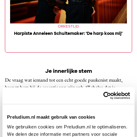
ORKESTLID
la’
Harpiste Anneleen Schuitemaker: ‘De harp koos mij’
Co
Je innerlijke stem
De vraag wat iemand tot een echt goede paukenist maakt,
brengt hem bij de essentie van zijn vak. ‘Behalve dat je
natuurlijk verschrikkelijk goede oren moet hebben, heel
flexibel moet zijn en snel moet kunnen schakelen, moet je
toch vooral een heel goede musicus zijn en met je prominente
Preludium.nl maakt gebruik van cookies
rol volledig ten dienste staan van de muziek. Dus precies
weten en begrijpen wat je noten betekenen.
We gebruiken cookies om Preludium.nl te optimaliseren.
We delen deze informatie met partners voor sociale