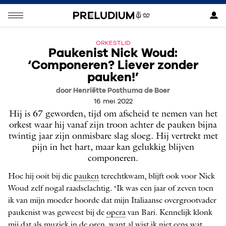
ORKESTLID
Paukenist Nick Woud:
‘Componeren? Liever zonder
pauken!’
door Henriëtte Posthuma de Boer
16 mei 2022
Hij is 67 geworden, tijd om afscheid te nemen van het
orkest waar hij vanaf zijn troon achter de pauken bijna
twintig jaar zijn onmisbare slag sloeg. Hij vertrekt met
pijn in het hart, maar kan gelukkig blijven
componeren.
Hoe hij ooit bij die
pauken
terechtkwam, blijft ook voor Nick
Woud zelf nogal raadselachtig. ‘Ik was een jaar of zeven toen
ik van mijn moeder hoorde dat mijn Italiaanse overgrootvader
paukenist was geweest bij de
opera
van Bari. Kennelijk klonk
mij dat als muziek in de oren, want al wist ik niet eens wat