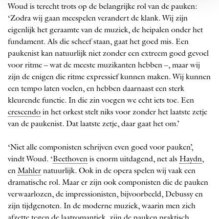
Woud is terecht trots op de belangrijke rol van de pauken:
‘Zodra wij gaan meespelen verandert de klank. Wij zijn
eigenlijk het geraamte van de muziek, de heipalen onder het
fundament. Als die scheef staan, gaat het goed mis. Een
paukenist kan natuurlijk niet zonder een extreem goed gevoel
voor ritme – wat de meeste muzikanten hebben –, maar wij
zijn de enigen die ritme expressief kunnen maken. Wij kunnen
een tempo laten voelen, en hebben daarnaast een sterk
kleurende functie. In die zin voegen we echt iets toe. Een
crescendo
in het orkest stelt niks voor zonder het laatste zetje
van de paukenist. Dat laatste zetje, daar gaat het om.’
‘Niet alle componisten schrijven even goed voor pauken’,
vindt Woud. ‘
Beethoven
is enorm uitdagend, net als
Haydn
,
en
Mahler
natuurlijk. Ook in de opera spelen wij vaak een
drama­tische rol. Maar er zijn ook componisten die de pauken
verwaarlozen, de impressionisten, bijvoorbeeld, Debussy en
zijn tijdgenoten. In de moderne muziek, waarin men zich
afzette tegen de laatromantiek, zijn de pauken praktisch