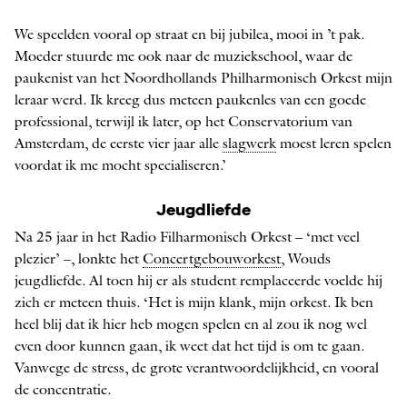
We speelden vooral op straat en bij jubilea, mooi in ’t pak.
Moeder stuurde me ook naar de muziekschool, waar de
paukenist van het Noordhollands Philharmonisch Orkest mijn
leraar werd. Ik kreeg dus meteen paukenles van een goede
professional, terwijl ik later, op het Conservatorium van
Amsterdam, de eerste vier jaar alle
slagwerk
moest leren spelen
voordat ik me mocht specialiseren.’
Jeugdliefde
Na 25 jaar in het Radio Filharmonisch Orkest – ‘met veel
plezier’ –, lonkte het
Concertgebouworkest
, Wouds
jeugdliefde. Al toen hij er als student remplaceerde voelde hij
zich er meteen thuis. ‘Het is mijn klank, mijn orkest. Ik ben
heel blij dat ik hier heb mogen spelen en al zou ik nog wel
even door kunnen gaan, ik weet dat het tijd is om te gaan.
Vanwege de stress, de grote verantwoordelijkheid, en vooral
de concentratie.