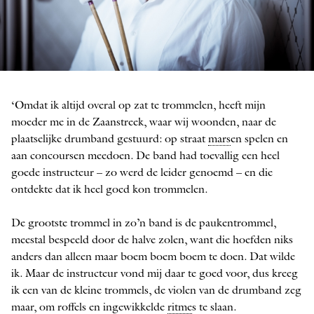
Nick Woud
‘Omdat ik altijd overal op zat te trommelen, heeft mijn
FOTO: SIMON VAN BOXTEL
moeder me in de Zaanstreek, waar wij woonden, naar de
plaatselijke drumband gestuurd: op straat
mars
en spelen en
aan concoursen meedoen. De band had toevallig een heel
goede instructeur – zo werd de leider genoemd – en die
ontdekte dat ik heel goed kon trommelen.
De grootste trommel in zo’n band is de paukentrommel,
meestal bespeeld door de halve zolen, want die hoefden niks
anders dan alleen maar boem boem boem te doen. Dat wilde
ik. Maar de instructeur vond mij daar te goed voor, dus kreeg
ik een van de kleine trommels, de violen van de drumband zeg
maar, om roffels en ingewikkelde
ritme
s te slaan.