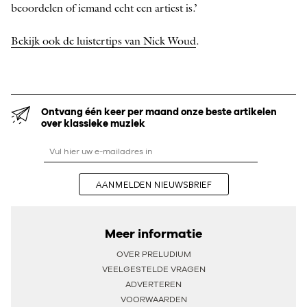
beoordelen of iemand echt een artiest is.’
Bekijk ook de luistertips van Nick Woud
.
Ontvang één keer per maand onze beste artikelen
over klassieke muziek
AANMELDEN NIEUWSBRIEF
Meer informatie
OVER PRELUDIUM
VEELGESTELDE VRAGEN
ADVERTEREN
VOORWAARDEN