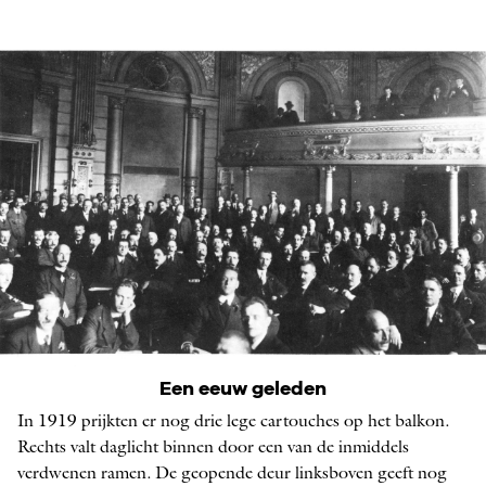
De Kleine Zaal vroeger
Een eeuw geleden
In 1919 prijkten er nog drie lege cartouches op het balkon.
FOTO UIT 1919
Rechts valt daglicht binnen door een van de inmiddels
verdwenen ramen. De geopende deur linksboven geeft nog