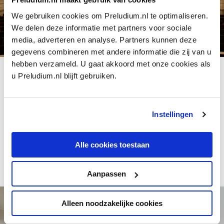
We gebruiken cookies om Preludium.nl te optimaliseren.
We delen deze informatie met partners voor sociale
media, adverteren en analyse. Partners kunnen deze
gegevens combineren met andere informatie die zij van u
De Kleine Zaal
hebben verzameld. U gaat akkoord met onze cookies als
De cijfers
u Preludium.nl blijft gebruiken.
FOTO: T. LIEVENSE
De zaal is 20 meter lang en 15 meter breed en biedt plaats aan
439 bezoekers. Boven elk van de twaalf bogen bevindt zich
een cartouche met een componistennaam. Slechts drie namen
Instellingen
zijn niet ook te vinden in de Grote Zaal: Hiller, Grieg en Saint-
Saëns. Gordijnen dempen de nagalm van de muziek. Zonder
Alle cookies toestaan
bezoekers, stoelen en gordijnen is die wel zeven seconden
(foto: T. Lievense).
Aanpassen
Alleen noodzakelijke cookies