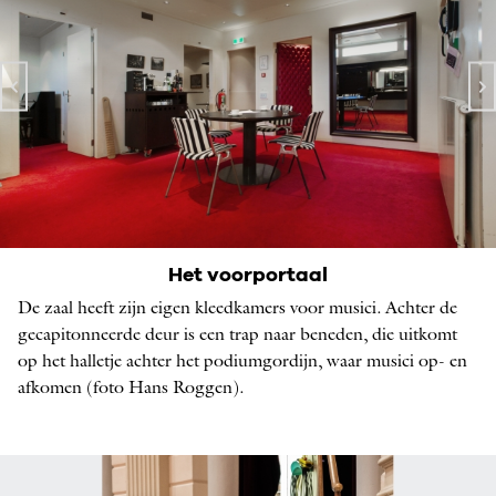
Achter de schermen bij de Kleine Zaal
Het voorportaal
DE RUIMTE TUSSEN DE KLEEDKAMERS, FOTO: HANS
De zaal heeft zijn eigen kleedkamers voor musici. Achter de
ROGGEN
gecapitonneerde deur is een trap naar beneden, die uitkomt
op het halletje achter het podiumgordijn, waar musici op- en
afkomen (foto Hans Roggen).