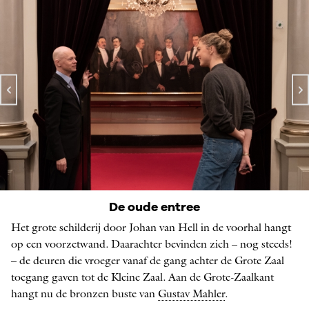
Het Concertgebouw Sextet
De oude entree
MET SUPPOOST SEBASTIAAN LANDKROON EN
Het grote schilderij door Johan van Hell in de voorhal hangt
REDACTEUR MARLOU VAN RIJN, FOTO: ANNE STUART
op een voorzetwand. Daarachter bevinden zich – nog steeds!
– de deuren die vroeger vanaf de gang achter de Grote Zaal
toegang gaven tot de Kleine Zaal. Aan de Grote-Zaalkant
hangt nu de bronzen buste van
Gustav Mahler
.