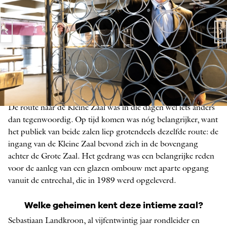
De route naar de Kleine Zaal was in die dagen wel iets anders
Sebastiaan Landkroon
dan tegenwoordig. Op tijd komen was nóg belangrijker, want
BIJ HET OPENEN VAN HET HEK NAAR DE GARDEROBE
het ­publiek van beide zalen liep grotendeels dezelfde route: de
VAN DE KLEINE ZAAL, FOTO: ANNE STUART
ingang van de Kleine Zaal bevond zich in de bovengang
achter de Grote Zaal. Het gedrang was een belangrijke reden
voor de aanleg van een glazen ombouw met aparte opgang
vanuit de entreehal, die in 1989 werd opgeleverd.
Welke geheimen kent deze intieme zaal?
Sebastiaan Landkroon, al vijfentwintig jaar rondleider en