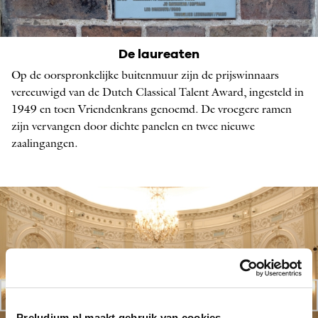
Een paar laureaten van Dutch Classical Talent
De laureaten
OP DE MUUR VAN DE KLEINE ZAAL, FOTO: ANNE
Op de oorspronkelijke buitenmuur zijn de prijswinnaars
STUART
vereeuwigd van de Dutch Classical Talent Award, ingesteld in
1949 en toen Vriendenkrans genoemd. De vroegere ramen
zijn vervangen door dichte panelen en twee nieuwe
zaalingangen.
Preludium.nl maakt gebruik van cookies