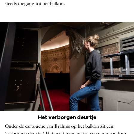
steeds toegang tot het balkon.
Een verstopt deurtje in de Kleine Zaal
Het verborgen deurtje
ACHTER HET BALKON, FOTO: ANNE STUART
Onder de cartouche van
Brahms
op het balkon zit een
‘verborgen deurtje’. Het geeft toegang tot een gang
rondo
m