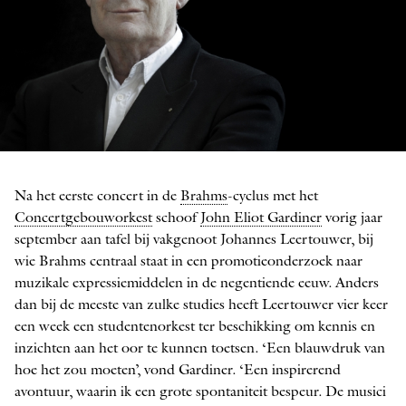
John Eliot Gardiner
Na het eerste concert in de
Brahms
-cyclus met het
FOTO: SIM CANETTY-CLARKE
Concertgebouworkest
schoof
John Eliot Gardiner
vorig jaar
september aan tafel bij vakgenoot Johannes Leertouwer, bij
wie Brahms centraal staat in een promotieonderzoek naar
muzikale expressiemiddelen in de negentiende eeuw. Anders
dan bij de meeste van zulke studies heeft Leertouwer vier keer
een week een studentenorkest ter beschikking om kennis en
inzichten aan het oor te kunnen toetsen. ‘Een blauwdruk van
hoe het zou moeten’, vond Gardiner. ‘Een inspirerend
avontuur, waarin ik een grote spontaniteit bespeur. De musici