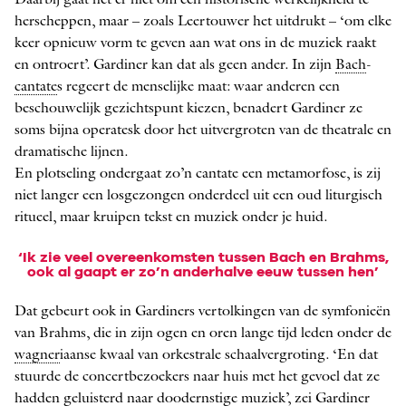
herscheppen, maar – zoals Leertouwer het uitdrukt – ‘om elke
keer opnieuw vorm te geven aan wat ons in de muziek raakt
en ontroert’. Gardiner kan dat als geen ander. In zijn
Bach
-
cantate
s regeert de menselijke maat: waar anderen een
beschouwelijk gezichtspunt kiezen, benadert Gardiner ze
soms bijna opera­tesk door het uitvergroten van de theatrale en
dramatische lijnen.
En plotseling ondergaat zo’n cantate een metamorfose, is zij
niet langer een losgezongen onderdeel uit een oud litur­gisch
ritueel, maar kruipen tekst en muziek onder je huid.
‘Ik zie veel overeenkomsten tussen Bach en Brahms,
ook al gaapt er zo’n anderhalve eeuw tussen hen’
Dat gebeurt ook in Gardiners vertolkingen van de symfonieën
van Brahms, die in zijn ogen en oren lange tijd leden onder de
wagner
iaanse kwaal van orkestrale schaalvergroting. ‘En dat
stuurde de concertbezoekers naar huis met het gevoel dat ze
hadden geluisterd naar doodernstige muziek’, zei Gardiner