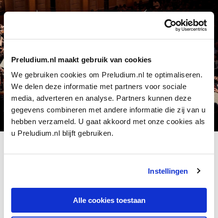
Preludium.nl maakt gebruik van cookies
We gebruiken cookies om Preludium.nl te optimaliseren.
We delen deze informatie met partners voor sociale
media, adverteren en analyse. Partners kunnen deze
gegevens combineren met andere informatie die zij van u
hebben verzameld. U gaat akkoord met onze cookies als
u Preludium.nl blijft gebruiken.
Concertgebouworkest & John Eliot Gardiner:
Brahms' Symfonie nr. 4
Gardiner zelf groeide op in een gezin dat veel oude muziek
zong. Zijn vader dreef een biologische boerderij, een bedrijf
Instellingen
dat de dirigent nog altijd voortzet. De Gardiners markeerden
de overgang van de seizoenen met zang.
Alle cookies toestaan
Op zijn negende werd de idylle verstoord door zijn vertrek