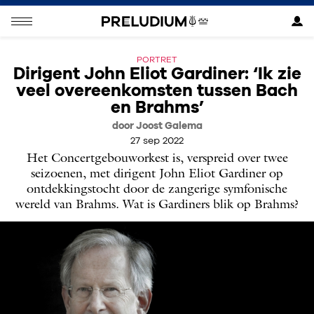
PORTRET
Dirigent John Eliot Gardiner: ‘Ik zie
veel overeenkomsten tussen Bach
en Brahms’
door Joost Galema
27 sep 2022
Het Concertgebouworkest is, verspreid over twee
seizoenen, met dirigent John Eliot Gardiner op
ontdekkingstocht door de zangerige symfonische
wereld van Brahms. Wat is Gardiners blik op Brahms?