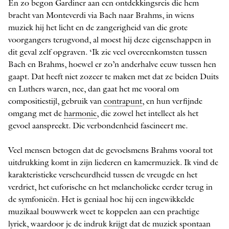
En zo begon Gardiner aan een ontdekkingsreis die hem
bracht van Monteverdi via Bach naar Brahms, in wiens
muziek hij het licht en de zange­righeid van die grote
voorgangers terugvond, al moest hij deze eigenschappen in
dit geval zelf opgraven. ‘Ik zie veel overeenkomsten tussen
Bach en Brahms, hoewel er zo’n anderhalve eeuw tussen hen
gaapt. Dat heeft niet zozeer te maken met dat ze beiden Duits
en Luthers waren, nee, dan gaat het me vooral om
compositiestijl, gebruik van
contrapunt
, en hun verfijnde
omgang met de
harmonie
, die zowel het intellect als het
gevoel aanspreekt. Die verbondenheid fascineert me.
Veel mensen betogen dat de gevoelsmens Brahms vooral tot
uitdrukking komt in zijn liederen en kamermuziek. Ik vind de
karakteristieke verscheurdheid tussen de vreugde en het
verdriet, het euforische en het melancholieke eerder terug in
de symfonieën. Het is geniaal hoe hij een ingewikkelde
muzikaal bouwwerk weet te koppelen aan een prachtige
lyriek, waardoor je de indruk krijgt dat de muziek spontaan