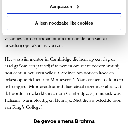
naar een kostschool; geen periode die warme herinneringen
Aanpassen
oproept. Na een tussenjaar – waarin hij in
vluchtelingenkampen in Libanon en Jordanië werkte – ging
Alleen noodzakelijke cookies
hij naar Cambridge om geschiedenis en Arabisch te studeren.
Hij speelde nog wat viool, nam zanglessen en nodigde tijdens
vakanties soms vrienden uit om thuis in de tuin van de
boerderij opera’s uit te voeren.
Het was zijn mentor in Cambridge die hem op een dag de
raad gaf om een jaar vrijaf te nemen om uit te zoeken wat hij
nou echt in het leven wilde. Gardiner besloot een koor en
orkest op te richten om Monteverdi’s Mariavespers tot klinken
te brengen. ‘Monteverdi stond diametraal tegenover alles wat
ik hoorde in de kerkbanken van Cambridge: zijn muziek was
Italiaans, warmbloedig en kleurrijk. Niet die zo beleefde toon
van King’s College.’
De gevoelsmens Brahms