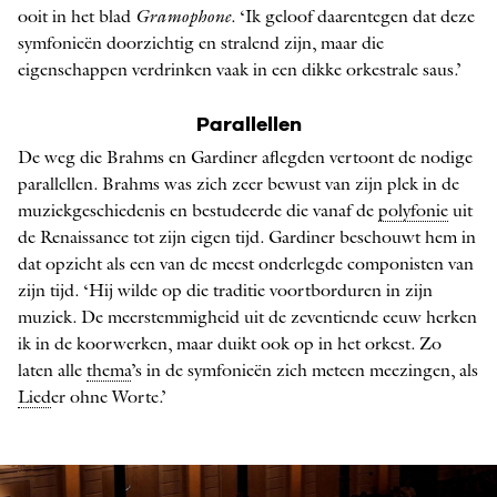
ooit in het blad
Gramophone
. ‘Ik geloof daarentegen dat deze
symfonieën doorzichtig en stralend zijn, maar die
eigenschappen verdrinken vaak in een dikke orkestrale saus.’
Parallellen
De weg die Brahms en Gardiner aflegden vertoont de nodige
parallellen. Brahms was zich zeer bewust van zijn plek in de
muziekgeschiedenis en bestudeerde die vanaf de
polyfonie
uit
de Renaissance tot zijn eigen tijd. Gardiner beschouwt hem in
dat opzicht als een van de meest onderlegde componisten van
zijn tijd. ‘Hij wilde op die traditie voortborduren in zijn
muziek. De meerstemmigheid uit de zeventiende eeuw herken
ik in de koorwerken, maar duikt ook op in het orkest. Zo
laten alle
thema
’s in de symfonieën zich meteen meezingen, als
Lied
er ohne Worte.’