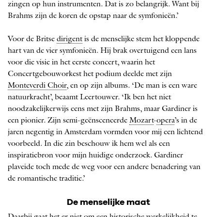
zingen op hun instrumenten. Dat is zo belangrijk. Want bij
Brahms zijn de koren de opstap naar de symfonieën.’
Voor de Britse
dirigent
is de menselijke stem het kloppende
hart van de vier symfonieën. Hij brak overtuigend een lans
voor die visie in het eerste concert, waarin het
Concertgebouworkest het podium deelde met zijn
Monteverdi Choir
, en op zijn albums. ‘De man is een ware
natuurkracht’, beaamt Leertouwer. ‘Ik ben het niet
noodzakelijkerwijs eens met zijn Brahms, maar Gardiner is
een pionier. Zijn semi-­geënsceneerde
Mozart
-
opera
’s in de
jaren negentig in Amsterdam vormden voor mij een lichtend
voorbeeld. In die zin beschouw ik hem wel als een
inspiratiebron voor mijn huidige onderzoek. Gardiner
plaveide toch mede de weg voor een andere benadering van
de romantische traditie.’
De menselijke maat
Daarbij gaat het er niet om een historische werkelijkheid te