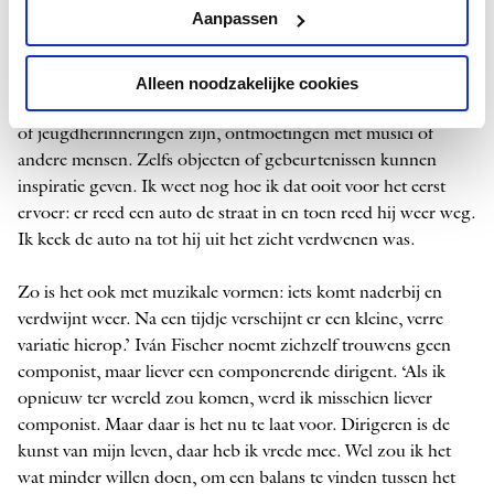
Aanpassen
Gevraagd naar zijn inspiratiebronnen antwoordt Fischer:
‘Inspiratie is een techniek. Het is een manier om naar mensen,
dagelijkse gebeurtenissen, het leven te kijken en dat om te
Alleen noodzakelijke cookies
zetten in fragmenten van een compositie. Of dat nu gevoelens
of jeugdherinneringen zijn, ontmoetingen met musici of
andere mensen. Zelfs objecten of gebeurtenissen kunnen
inspiratie geven. Ik weet nog hoe ik dat ooit voor het eerst
ervoer: er reed een auto de straat in en toen reed hij weer weg.
Ik keek de auto na tot hij uit het zicht verdwenen was.
Zo is het ook met muzikale vormen: iets komt naderbij en
verdwijnt weer. Na een tijdje verschijnt er een kleine, verre
variatie hierop.’ Iván Fischer noemt zichzelf trouwens geen
componist, maar liever een componerende dirigent. ‘Als ik
opnieuw ter wereld zou komen, werd ik misschien liever
componist. Maar daar is het nu te laat voor. Dirigeren is de
kunst van mijn leven, daar heb ik vrede mee. Wel zou ik het
wat minder willen doen, om een balans te vinden tussen het