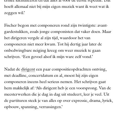
ermee identificeren en dat alles al vóór de eerste repetitie. Dat
hoeft allemaal niet bij mijn eigen muziek want ik weet wat ik
zeggen wil.’
Fischer begon met componeren rond zijn twintigste: avant-
gardestukken, zoals jonge componisten dat vaker doen. Maar
het dirigeren vergde al zijn tijd, waardoor het van
componeren niet meer kwam. Tot hij dertig jaar later de
onbedwingbare neiging kreeg om weer muziek te gaan
schrijven. ‘Een gevoel alsof ik mijn ware zelf vond.’
Nadat de
dirigent
een paar compositieopdrachten ontving,
met deadline, concertdatum en al, moest hij zijn eigen
componeren ineens heel serieus nemen. Het schrijven gaat
hem makkelijk af: ‘Als dirigent heb je een voorsprong. Van de
meesterwerken die je dag in dag uit studeert, leer je veel. Uit
de partituren steek je van alles op over expressie, drama, lyriek,
opbouw, spanning, verrassingen.’