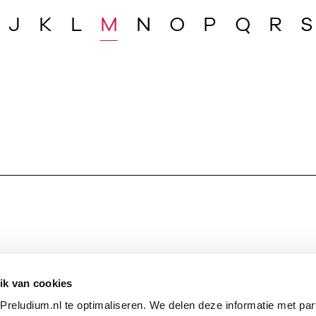
J
K
L
M
N
O
P
Q
R
S
ik van cookies
reludium.nl te optimaliseren. We delen deze informatie met par