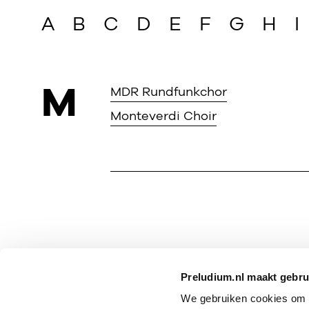
A
B
C
D
E
F
G
H
I
M
MDR Rundfunkchor
Monteverdi Choir
Preludium.nl maakt gebru
We gebruiken cookies om P