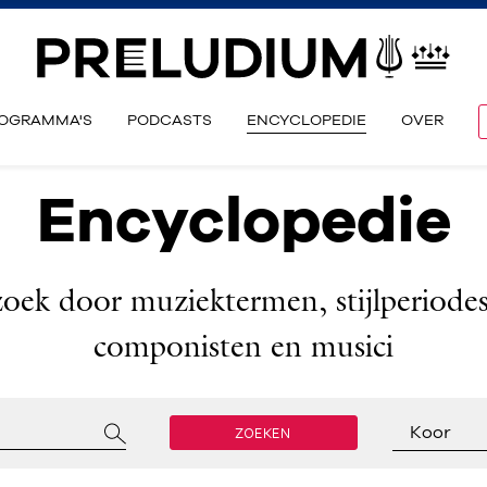
OGRAMMA'S
PODCASTS
ENCYCLOPEDIE
OVER
Encyclopedie
zoek door muziektermen, stijlperiodes
componisten en musici
ZOEKEN
Koor