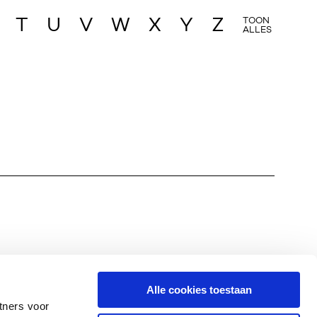
T
U
V
W
X
Y
Z
TOON
ALLES
Alle cookies toestaan
tners voor