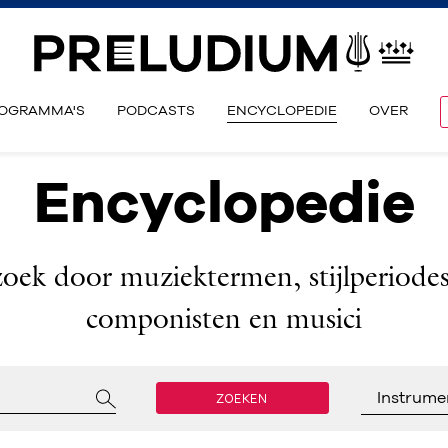
OGRAMMA'S
PODCASTS
ENCYCLOPEDIE
OVER
Encyclopedie
zoek door muziektermen, stijlperiodes
componisten en musici
ZOEKEN
Instrume