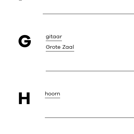
G
gitaar
Grote Zaal
H
hoorn