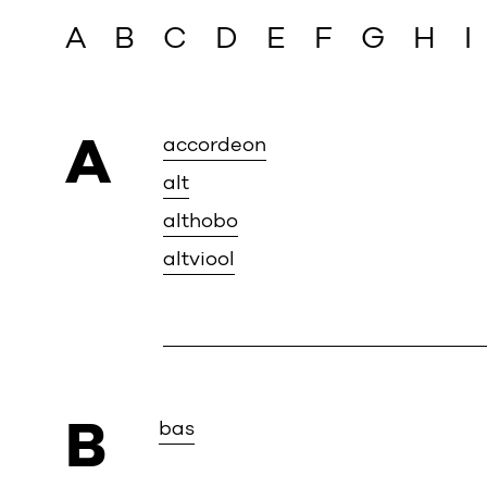
A
B
C
D
E
F
G
H
I
A
accordeon
alt
althobo
altviool
B
bas