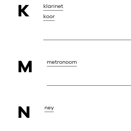
K
klarinet
koor
M
metronoom
N
ney