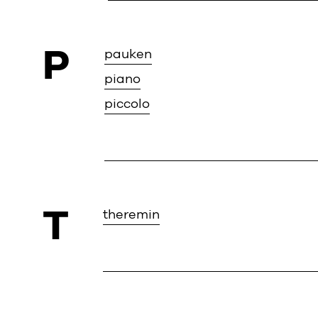
P
pauken
piano
piccolo
T
theremin