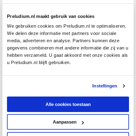
maar ook een zwaargewicht als Donald Francis Tovey,
aartsvader van een hele generatie Britse muziekanalisten. Voor
Preludium.nl maakt gebruik van cookies
hen biedt maat 57 melodisch en harmonisch ‘vaste grond
onder de voeten’. Al het voorgaande had slechts
We gebruiken cookies om Preludium.nl te optimaliseren.
overgangskarakter en bereidde de weg voor de
We delen deze informatie met partners voor sociale
doorslaggevende maten die hier beginnen
(2)
.
media, adverteren en analyse. Partners kunnen deze
gegevens combineren met andere informatie die zij van u
hebben verzameld. U gaat akkoord met onze cookies als
u Preludium.nl blijft gebruiken.
Instellingen
Alle cookies toestaan
Aanpassen
Voorbeeld 2: Een duidelijk nieuw begin in maat 57