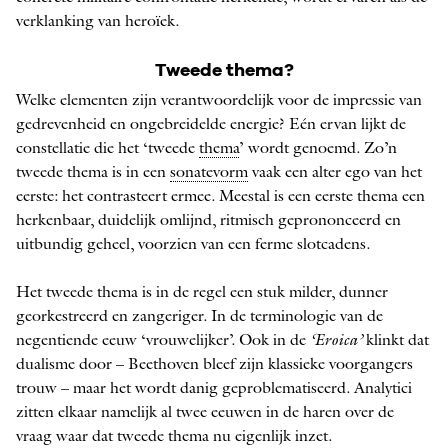
verklanking van heroïek.
Tweede thema?
Welke elementen zijn verantwoordelijk voor de impressie van
gedrevenheid en ongebreidelde energie? Eén ervan lijkt de
constellatie die het ‘tweede
thema
’ wordt genoemd. Zo’n
tweede thema is in een
sonatevorm
vaak een alter ego van het
eerste: het contrasteert ermee. Meestal is een eerste thema een
herken­baar, duidelijk omlijnd, ritmisch geprononceerd en
uitbundig geheel, voorzien van een ferme slotcadens.
Het tweede thema is in de regel een stuk milder, dunner
georkestreerd en zangeriger. In de terminologie van de
negentiende eeuw ‘vrouwelijker’. Ook in de
‘Eroica’
klinkt dat
dualisme door – Beethoven bleef zijn klassieke voorgangers
trouw – maar het wordt danig geproblematiseerd. Analytici
zitten elkaar namelijk al twee eeuwen in de haren over de
vraag waar dat tweede thema nu eigenlijk inzet.