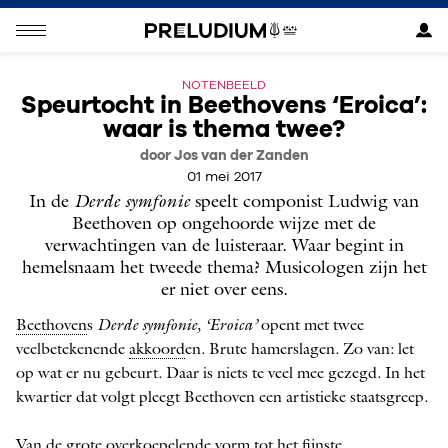
NOTENBEELD
Speurtocht in Beethovens ‘Eroica’:
waar is thema twee?
door Jos van der Zanden
01 mei 2017
In de
Derde symfonie
speelt componist Ludwig van
Beethoven op ongehoorde wijze met de
verwachtingen van de luisteraar. Waar begint in
hemelsnaam het tweede thema? Musicologen zijn het
er niet over eens.
Beethoven
s
Derde symfonie, ‘Eroica’
opent met twee
veelbetekenende
akkoord
en. ­Brute hamerslagen. Zo van: let
op wat er nu gebeurt. Daar is niets te veel mee gezegd. In het
kwartier dat volgt pleegt Beethoven een artistieke staatsgreep.
Van de ­grote overkoepelende vorm tot het fijnste