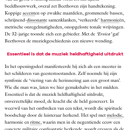
beeldhouwwerk, overal zet Beethoven zijn handtekening.
Koppige
accent
en op zwakke maatdelen, grommende bassen,
schrijnend-
dissonant
e samenklanken, ‘verkeerde’
harmonie
ën,
metrische ­on­­regelmatigheden, onopgeloste tonale wrijvingen.
De 32-jarige toonde zich een gebieder. Met de
‘Eroica’
gaf
Beethoven de muziekgeschiedenis een nieuwe ­wending.
Essentieel is dat de muziek heldhaftigheid uitdrukt
In het openingsdeel manifesteerde hij zich als een meester in
het schilderen van geestestoestanden. Zelf noemde hij zijn
symfonie de ‘viering van de herinnering aan een groot man’.
Wie die man was, laten we hier gemakshalve in het midden.
Essentieel is dat de muziek heldhaftigheid uitdrukt,
onverzettelijke moed, de kracht die de held genereert. In
weerwil van het ontbreken van een tekst, wordt die spirituele
boodschap door de luisteraar herkend. Het spel met
melodie
,
harmonie en
ritme
, waarin men in de negentiende eeuw een
concrete militaire confrontatie herkende, wordt ervaren als de