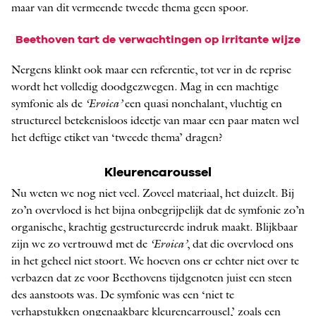
maar van dit vermeende tweede thema geen spoor.
Beethoven tart de verwachtingen op irritante wijze
Nergens klinkt ook maar een referentie, tot ver in de reprise
wordt het volledig doodgezwegen. Mag in een machtige
symfonie als de
‘Eroica’
een quasi nonchalant, vluchtig en
structureel betekenisloos ideetje van maar een paar maten wel
het deftige ­etiket van ‘tweede thema’ dragen?
Kleurencaroussel
Nu weten we nog niet veel. Zoveel materiaal, het duizelt. Bij
zo’n overvloed is het bijna onbegrijpelijk dat de symfonie zo’n
organische, krachtig gestructureerde indruk maakt. Blijkbaar
zijn we zo vertrouwd met de
‘Eroica’
, dat die overvloed ons
in het geheel niet stoort. We hoeven ons er echter niet over te
verbazen dat ze voor Beethovens tijdgenoten juist een steen
des aanstoots was. De symfonie was een ‘niet te
verhapstukken ongenaakbare kleurencarrousel,’ zoals een