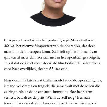
Vrouwkje Tuinman
Er
is geen leven los van het ­podium’, zegt Maria Callas in
FOTO: MILAGRO ELSTAK
Maria
, het nieuwe filmportret van de
opera
diva, dat deze
maand in de bioscopen komt. Ze heeft op het moment van
spreken al meer dan vier jaar niet in het openbaar gezongen,
en zal dat ook niet meer doen: de film beslaat de laatste week
voor haar overlijden, slechts 53 jaar oud.
Nog decennia later staat Callas model voor dé operazangeres,
iemand vol drama en tragiek, die samenvalt met de rollen die
ze zingt. Als ze door een auto-immuunziekte haar stem
verliest, betaalt ze de prijs. Wie is ze zelf nog? Een aan
tranquillizers verslaafde, kinder- en ­partnerloze vrouw, die