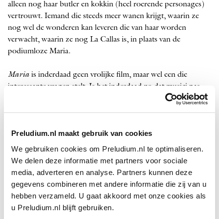
alleen nog haar butler en kokkin (heel roerende personages)
vertrouwt. Iemand die steeds meer wanen krijgt, waarin ze
nog wel de wonderen kan leveren die van haar worden
verwacht, waarin ze nog La Callas is, in plaats van de
podiumloze Maria.
Maria
is inderdaad geen vrolijke film, maar wel een die
interessante vragen stelt. Is het inderdaad zo dat musici pas
écht overtuigen op het moment dat ze hun hele identiteit in
dienst van de kunst zetten? Klopt het wat Maria beweert:
geluk heeft nog nooit één mooie
melodie
voortgebracht?
Preludium.nl maakt gebruik van cookies
Wanneer is een stem mooi, en wanneer is die perfect?
We gebruiken cookies om Preludium.nl te optimaliseren.
Op het laatste vlak doet Maria een interessant experiment. De
We delen deze informatie met partners voor sociale
film is een soort
Alle Dertien Goed
van Callas’ beroemdste
media, adverteren en analyse. Partners kunnen deze
aria
’s. Vaak gezongen door haarzelf, soms door
gegevens combineren met andere informatie die zij van u
hoofdrolspeelster Angelina Jolie en soms in een AI-
hebben verzameld. U gaat akkoord met onze cookies als
mengvorm van die twee. Het doet je bevragen waar de
u Preludium.nl blijft gebruiken.
uniciteit van een stem in zit en waarom Callas’ nieuwe geluid