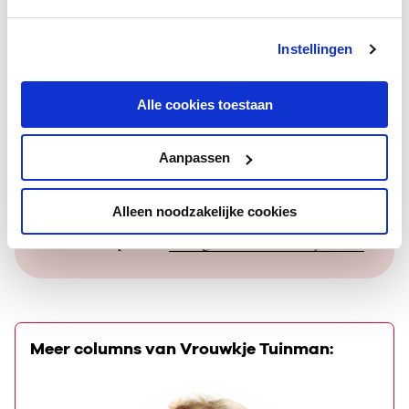
– in de praktijk dus dat van Jolie, die zich nergens voor hoeft
te schamen – niet voldoet.
Instellingen
En of je, mocht je ooit mogen kiezen, zou gaan voor het
podium of het echte leven.
Alle cookies toestaan
Vrouwkje Tuinman publiceert dichtbundels en romans,
Aanpassen
en schrijft geregeld voor onder meer
Trouw
en voor
theatervoorstellingen. Voor haar dichtbundel
Lijf­rente
Alleen noodzakelijke cookies
ontving ze De Grote ­Poëzieprijs 2020. Ze maakte voor
Preludium
de podcast
In de geest van Rosemary Brown
.
Meer columns van Vrouwkje Tuinman: