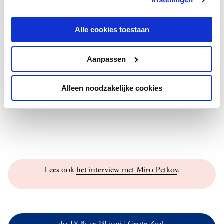
Wynton Ma­rsalis en het Eastman Ensemble
‘Dit hele album,
Portrait of Wynton Ma­rsalis
, heb ik als kind
al veel gehoord. De muziek werd onderdeel van me, ik voelde
Alle cookies toestaan
die echt en het was bijna een fysieke plek waar ik heen wilde.
En: ik wilde voelen hoe het is om dit zelf te spelen.’
Aanpassen
Alleen noodzakelijke cookies
Lees ook
het interview met Miro Pet­kov
.