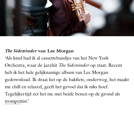
Miro Petkov
The Sidewinder
van Lee Morgan
FOTO: EDUARDUS LEE
‘Als kind had ik al cassettebandjes van het New York
Orchestra, waar de jazzhit
The Sidewinder
op staat. Recent
heb ik het hele gelijknamige album van Lee Morgan
gedownload. Ik draai het op de bakfiets, onderweg, het maakt
me chill en relaxed, geeft het gevoel dat ik niks hoef.
Tegelijkertijd zet het me met beide benen op de grond als
trompet
tist.’