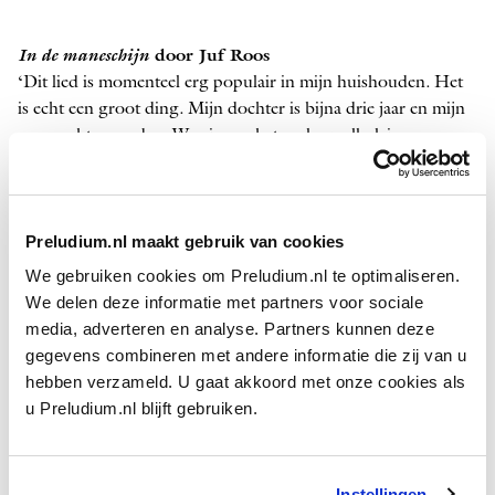
In de maneschijn
door Juf Roos
‘Dit lied is momenteel erg populair in mijn huishouden. Het
is echt een groot ding. Mijn dochter is bijna drie jaar en mijn
zoon acht maanden. We zingen het veel, op allerlei
momenten. Ik sta open voor tips over betere uitvoeringen van
deze klassieker, want ben zelf niet echt Juf Roos’ grootste
fan.’
Preludium.nl maakt gebruik van cookies
We gebruiken cookies om Preludium.nl te optimaliseren.
We delen deze informatie met partners voor sociale
media, adverteren en analyse. Partners kunnen deze
gegevens combineren met andere informatie die zij van u
hebben verzameld. U gaat akkoord met onze cookies als
u Preludium.nl blijft gebruiken.
Sometimes I Feel Like a Motherless Child
(traditional) door
Instellingen