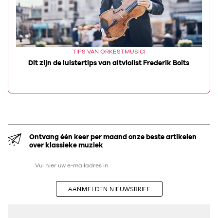
TIPS VAN ORKESTMUSICI
Dit zijn de luistertips van altviolist Frederik Boits
D
Ontvang één keer per maand onze beste artikelen
over klassieke muziek
AANMELDEN NIEUWSBRIEF