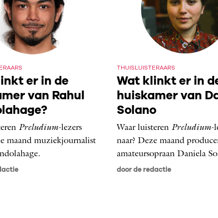
TERAARS
THUISLUISTERAARS
inkt er in de
Wat klinkt er in d
amer van Rahul
huiskamer van Da
lahage?
Solano
teren
Preludium
-lezers
Waar luisteren
Preludium
-l
e maand muziekjournalist
naar? Deze maand produce
ndolahage.
amateursopraan Daniela So
dactie
door de redactie