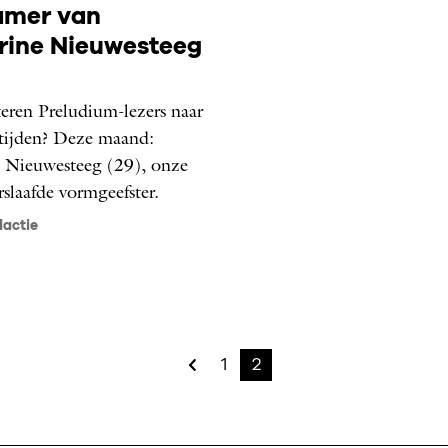
amer van
rine Nieuwesteeg
teren Preludium-lezers naar
tijden? Deze maand:
 Nieuwesteeg (29), onze
slaafde vormgeefster.
dactie
1
2