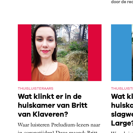
door de re
THUISLUISTERAARS
THUISLUIS
Wat klinkt er in de
Wat kl
huiskamer van Britt
huisk
van Klaveren?
slagwe
Large
Waar luisteren Preludium-lezers naar