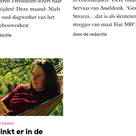
in coronatijden? Deze maa
teren Preludium-lezers naar
Servaas van Asseldonk. ‘Ge
tijden? Deze maand: Niels
Strozzi... dat is als slenter
 oud-slagwerker van het
steegjes van maat Fiat 500’.
gebouworkest.
door de redactie
dactie
TERAARS
inkt er in de