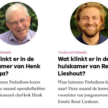
TERAARS
THUISLUISTERAARS
inkt er in de
Wat klinkt er in d
amer van Henk
huiskamer van R
ga?
Lieshout?
teren Preludium-lezers
Waar luisteren Preludium-l
e maand operaliefhebber
naar? Deze maand de kersve
sioneerd chef-kok Henk
voorzitter van jongerenver
Entrée René Lieshout.