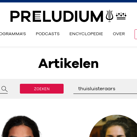
OGRAMMA'S
PODCASTS
ENCYCLOPEDIE
OVER
Artikelen
ZOEKEN
thuisluisteraars