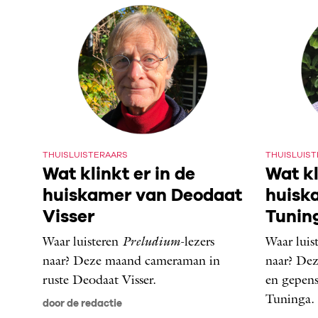
THUISLUISTERAARS
THUISLUIS
Wat klinkt er in de
Wat kl
huiskamer van Deodaat
huisk
Visser
Tunin
Waar luisteren
Preludium
-lezers
Waar luis
naar? Deze maand cameraman in
naar? Dez
ruste Deodaat Visser.
en gepen
Tuninga.
door de redactie