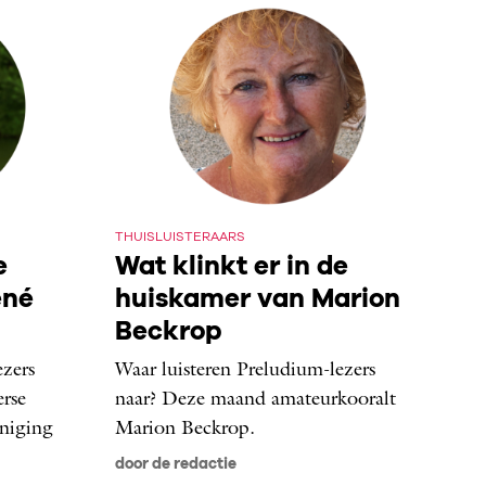
THUISLUISTERAARS
e
Wat klinkt er in de
ené
huiskamer van Marion
Beckrop
ezers
Waar luisteren Preludium-lezers
rse
naar? Deze maand amateurkooralt
eniging
Marion Beckrop.
door de redactie