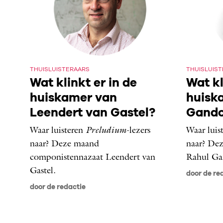
THUISLUISTERAARS
THUISLUIS
Wat klinkt er in de
Wat kl
huiskamer van
huisk
Leendert van Gastel?
Gando
Waar luisteren
Preludium
-lezers
Waar luis
naar? Deze maand
naar? Dez
componistennazaat Leendert van
Rahul Ga
Gastel.
door de re
door de redactie