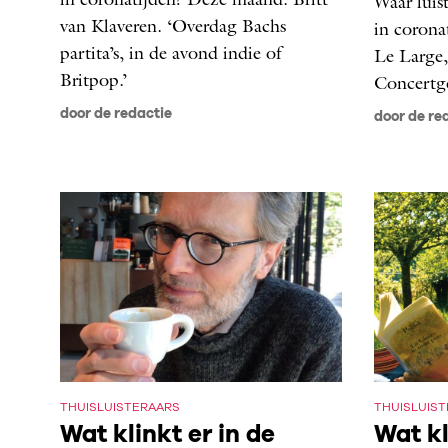
in coronatijden? Deze maand: Britt
Waar luis
van Klaveren. ‘Overdag Bachs
in corona
partita’s, in de avond indie of
Le Large,
Britpop.’
Concert­
door de redactie
door de re
THUISLUISTERAARS
THUISLUIS
Wat klinkt er in de
Wat kl