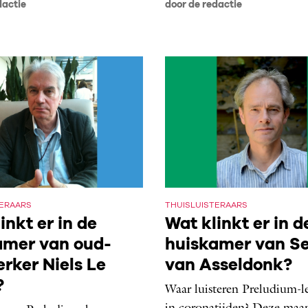
dactie
door de redactie
TERAARS
THUISLUISTERAARS
inkt er in de
Wat klinkt er in d
amer van oud-
huiskamer van S
rker Niels Le
van Asseldonk?
?
Waar luisteren Preludium-le