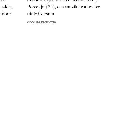
nd:
in coronatijden? Deze maand: Terry
sualdo,
Porcelijn (74), een muzikale alleseter
en door
uit Hilversum.
door de redactie