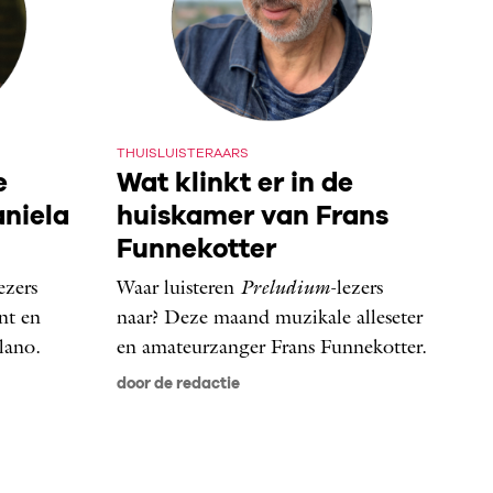
THUISLUISTERAARS
e
Wat klinkt er in de
niela
huiskamer van Frans
Funnekotter
ezers
Waar luisteren
Preludium
-lezers
nt en
naar? Deze maand muzikale alleseter
lano.
en amateurzanger Frans Funnekotter.
door de redactie