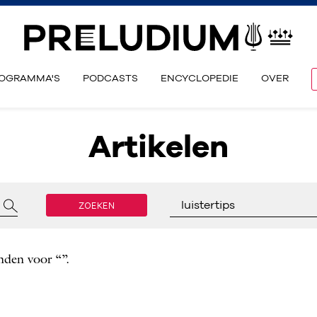
OGRAMMA'S
PODCASTS
ENCYCLOPEDIE
OVER
Artikelen
ZOEKEN
luistertips
nden voor “”.