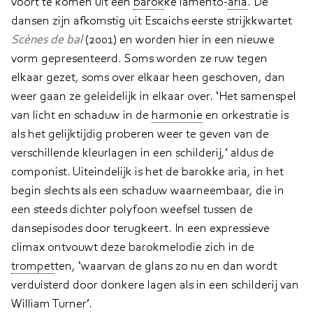
voort te komen uit een
barok
ke lamento-
aria
. De
dansen zijn afkomstig uit Escaichs eerste strijkkwartet
Scènes de bal
(2001) en worden hier in een nieuwe
vorm gepresenteerd. Soms worden ze ruw tegen
elkaar gezet, soms over elkaar heen geschoven, dan
weer gaan ze geleidelijk in elkaar over. ‘Het samenspel
van licht en schaduw in de
harmonie
en orkestratie is
als het gelijktijdig proberen weer te geven van de
verschillende kleurlagen in een schilderij,’ aldus de
componist. Uiteindelijk is het de barokke aria, in het
begin slechts als een schaduw waarneembaar, die in
een steeds dichter polyfoon weefsel tussen de
dansepisodes door terugkeert. In een expressieve
climax ontvouwt deze barokmelodie zich in de
trompet
ten, ‘waarvan de glans zo nu en dan wordt
verduisterd door donkere lagen als in een schilderij van
William Turner’.