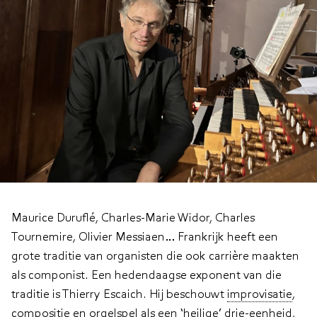
Thierry Escaich
Maurice Duruflé, Charles-Marie Widor, Charles
Tournemire, Olivier Messiaen… Frankrijk heeft een
grote traditie van organisten die ook carrière maakten
als componist. Een hedendaagse exponent van die
traditie is Thierry Escaich. Hij beschouwt
improvisatie
,
compositie en
orgel
spel als een ‘heilige’ drie-eenheid,