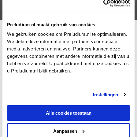
Maurice Ravel dirigerend in Londen
Preludium.nl maakt gebruik van cookies
‘Een concert in de geest van
Mozart
en Saint-Saëns’,
We gebruiken cookies om Preludium.nl te optimaliseren.
14 APRIL 1923
We delen deze informatie met partners voor sociale
zo omschreef Maurice ­Ravel zijn
Pianoconcert in G
media, adverteren en analyse. Partners kunnen deze
groot
. Hij voegde eraan toe: ‘Ik geloof dat een concert
gegevens combineren met andere informatie die zij van u
vrolijk en briljant kan zijn en dat er geen noodzaak is te
hebben verzameld. U gaat akkoord met onze cookies als
streven naar diepte of grote dramatische effecten.’
u Preludium.nl blijft gebruiken.
Curieus, dat Ravels
Pianoconcert voor de linkerhand
,
dat ongeveer tegelijkertijd ontstond, juist in
tegenspraak is met deze
cri-de-coeur.
Dat werk klinkt
Instellingen
duister, soms zelfs demonisch. Het
Pianoconcert in G
groot
daarentegen is een ‘divertissement de luxe’ om
Alle cookies toestaan
een van Ravels favoriete, als compliment gebruikte
uitdrukkingen te ­gebruiken. Het zou een concert
Aanpassen
worden met ‘jazz-elementen’, zo kondigde de