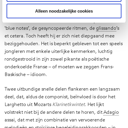
componist het werk aan. Hij had ook een
Son­ate voor
Alleen noodzakelijke cookies
viool en piano
geschreven met een ‘blues’ als
middendeel. Ravel had een zwak voor de jazz: voor de
‘blue notes’, de gesyncopeerde ritmen, de
glissando
’s
et cetera. Toch heeft hij er zich niet diepgaand mee
beziggehouden. Het is beperkt gebleven tot een speels
jongleren met enkele uiterlijke kenmerken, luchtig
rondgestrooid in zijn zowel pikante als poëtische
onderkoelde Franse – of moeten we zeggen Frans-
Baskische – idioom.
Twee uitbundige snelle delen flankeren een langzaam
deel, dat, aldus de componist, beïnvloed is door het
Larghetto uit Mozarts
Klarinetkwintet
. Het lijkt
volstrekt niet bij de andere delen te horen, dit
Adagio
assai, dat met zijn combinatie van vervoerende
melodie
ën en stoïcijnse begeleidingsakkoorden – in