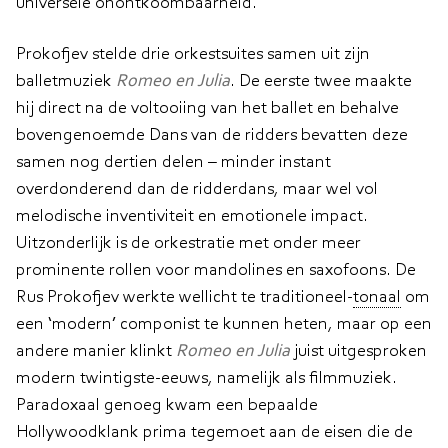
universele onontkoombaarheid.
Prokofjev stelde drie orkestsuites samen uit zijn
balletmuziek
Romeo en Julia
. De eerste twee maakte
hij direct na de voltooiing van het ballet en behalve
bovengenoemde Dans van de ridders bevatten deze
samen nog dertien delen – minder instant
overdonderend dan de ridderdans, maar wel vol
melodische inventiviteit en emotionele impact.
Uitzonderlijk is de orkestratie met onder meer
prominente rollen voor mandolines en saxofoons. De
Rus Prokofjev werkte wellicht te traditioneel-
tonaal
om
een ‘modern’ componist te kunnen heten, maar op een
andere manier klinkt
Romeo en Julia
juist uitgesproken
modern twintigste-eeuws, namelijk als filmmuziek.
Paradoxaal genoeg kwam een bepaalde
Hollywoodklank prima tegemoet aan de eisen die de