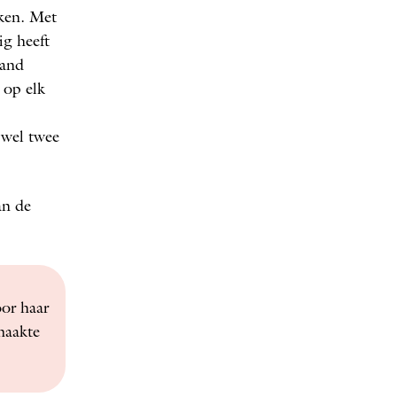
nken. Met
ig heeft
mand
 op elk
 wel twee
an de
oor haar
maakte