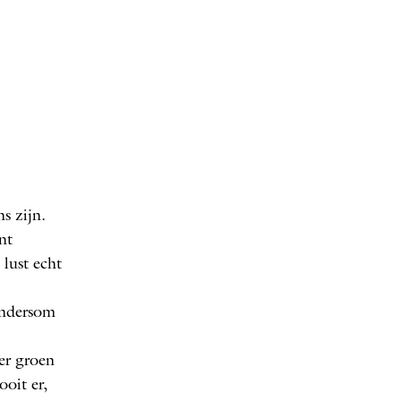
s zijn.
nt
e lust echt
Andersom
ter groen
ooit er,