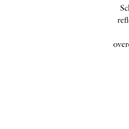
Sc
ref
over