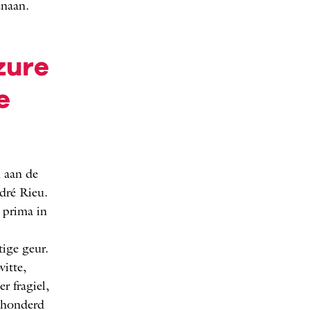
enaan.
zure
e
n aan de
ndré Rieu.
 prima in
tige geur.
itte,
r fragiel,
eehonderd