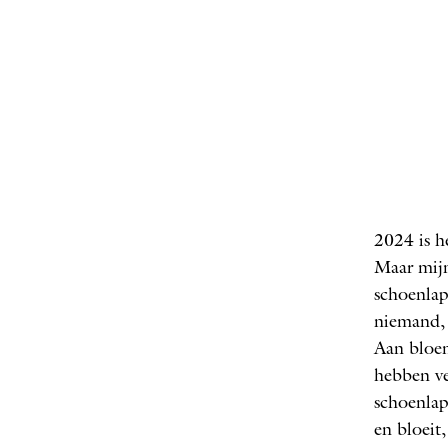
2024 is h
FOTO
Maar mijn
schoenlap
niemand, 
Aan bloe
hebben ve
schoenlapp
en bloeit,