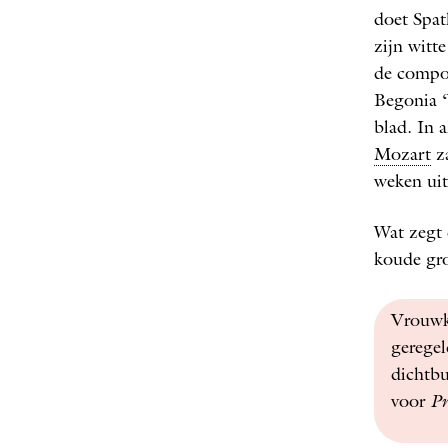
doet Spat
zijn witte
de compon
Begonia ‘
blad. In a
Mozart
za
weken uit
Wat zegt 
koude gro
Vrouwkj
gerege
dichtb
voor
P