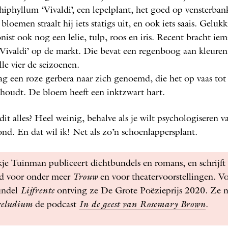
hi­phyllum ‘Vivaldi’, een lepelplant, het goed op vensterba
 bloemen straalt hij iets statigs uit, en ook iets saais. Gelukk
ist ook nog een lelie, tulp, roos en iris. Recent bracht ie
Vivaldi’ op de markt. Die bevat een regenboog aan kleuren
lle vier de seizoenen.
g een roze gerbera naar zich genoemd, die het op vaas tot
houdt. De bloem heeft een inktzwart hart.
dit alles? Heel weinig, behalve als je wilt psychologiseren v
nd. En dat wil ik! Net als zo’n schoenlappersplant.
e Tuinman publiceert dichtbundels en romans, en schrijft
ld voor onder meer
Trouw
en voor theatervoorstellingen. V
undel
Lijf­rente
ontving ze De Grote ­Poëzieprijs 2020. Ze 
reludium
de podcast
In de geest van Rosemary Brown
.