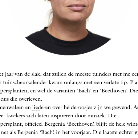
Vrouwkje Tuinman
et jaar van de slak, dat zullen de meeste tuinders met me een
: MILAGRO ELSTAK
 tuinscheurkalender kwam onlangs met een verlate tip. Pla
persplanten, en wel de varianten ‘
Bach
’ en ‘
Beethoven
’. Di
dus die overleven.
menwalsen en
lied
eren over heideroosjes zijn we gewend. 
el kwekers zich laten inspireren door muziek. Die
ersplant, officieel Bergenia ‘Beethoven’, blijft de hele win
 net als Bergenia ‘Bach’, in het voorjaar. Die laatste echter g