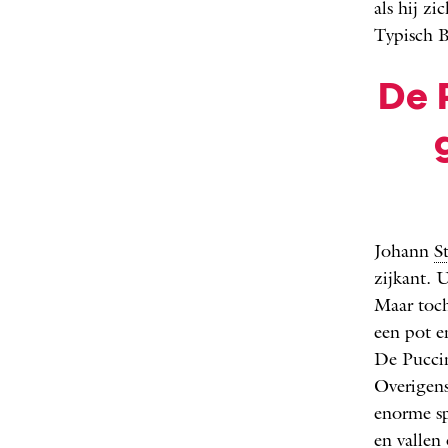
als hij z
Typisch 
De 
Johann
S
zijkant. 
Maar toch
een pot e
De Puccin
Overigens
enorme sp
en vallen