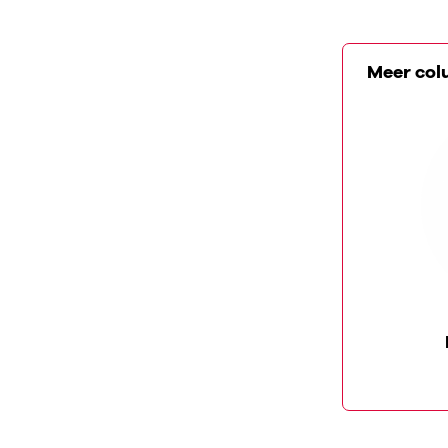
Meer col
COLUMN
Een ontmoeting met
Chopin