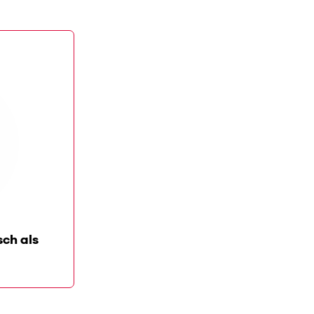
COLUMN
sch als
Klassieke muziek voor
dummies