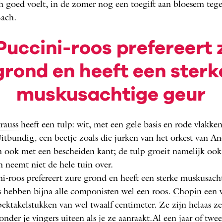
ich goed voelt, in de zomer nog een toegift aan bloesem teg
Bach.
Puccini-roos prefereert 
grond en heeft een sterk
muskusachtige geur
trauss
heeft een tulp: wit, met een gele basis en rode vlakke
Uitbundig, een beetje zoals die jurken van het orkest van A
 ook met een bescheiden kant; de tulp groeit namelijk ook
n neemt niet de hele tuin over.
i-roos prefereert zure grond en heeft een sterke muskusach
 hebben bijna alle componisten wel een roos.
Chopin
een w
ektakelstukken van wel twaalf centimeter. Ze zijn helaas zee
 onder je vingers uiteen als je ze aanraakt.Al een jaar of tw