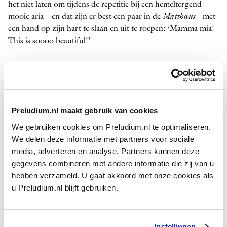
het niet laten om tijdens de repetitie bij een hemeltergend
mooie
aria
– en dat zijn er best een paar in de
Matthäus
– met
een hand op zijn hart te slaan en uit te roepen: ‘Mamma mia!
This is soooo beautiful!’
Een heel ándere opera spelen we deze maand bij De Nationale
Opera:
Boris Godoenov
van
Modest Moesorgski
. De eerste
versie werd zo’n 150 jaar geleden niet bijzonder positief
ontvangen, want: geen vrouwen of amoureuze
Preludium.nl maakt gebruik van cookies
verwikkelingen te bekennen. Ook nadat die waren
toegevoegd bleef het een rapsodische opsomming van
We gebruiken cookies om Preludium.nl te optimaliseren.
politieke schermutselingen. Inderdaad wel wat curieus voor
We delen deze informatie met partners voor sociale
een opera. Benieuwd welke draai dirigent
Vasily Petrenko
media, adverteren en analyse. Partners kunnen deze
eraan gaat geven, want na Minasi houd ik werkelijk alles voor
gegevens combineren met andere informatie die zij van u
mogelijk. Maar ‘Mamma mia’ zal hij vast niet roepen…
hebben verzameld. U gaat akkoord met onze cookies als
u Preludium.nl blijft gebruiken.
Wat me dan weer brengt bij die ene wereldberoemde
rapsodie, de
Bohemian Rhapsody
van rockband Queen,
verschenen op het album
A Night at the Opera
, waarin
Instellingen