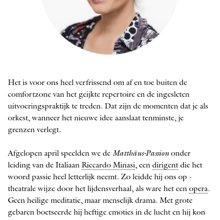
Anna de Veij Mestdagh
Het is voor ons heel verfrissend om af en toe buiten de
FOTO: MILAGRO ELSTAK
comfortzone van het geijkte repertoire en de ingesleten
uitvoeringspraktijk te treden. Dat zijn de momenten dat je als
orkest, ­wanneer het nieuwe idee aanslaat ­tenminste, je
grenzen verlegt.
Afgelopen april speelden we de
Matthäus-­Passion
onder
leiding van de Italiaan ­
Riccardo Minasi
, een
dirigent
die het
woord passie heel letterlijk neemt. Zo leidde hij ons op ­
theatrale wijze door het lijdensverhaal, als ware het een
opera
.
Geen heilige meditatie, maar menselijk drama. Met grote
gebaren boetseerde hij heftige emoties in de lucht en hij kon