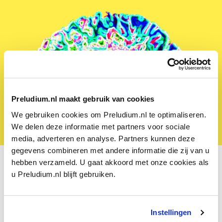
Preludium.nl maakt gebruik van cookies
We gebruiken cookies om Preludium.nl te optimaliseren.
We delen deze informatie met partners voor sociale
media, adverteren en analyse. Partners kunnen deze
gegevens combineren met andere informatie die zij van u
Hersenen
hebben verzameld. U gaat akkoord met onze cookies als
In het geval van klank-kleur-synesthesie (ook wel
ILLUSTRATIE: PRELUDIUM
u Preludium.nl blijft gebruiken.
‘chromesthesie’ genoemd) is uitvoerig getest of mensen
consequent zijn in hun waarneming. Heeft het geluid wel
steeds dezelfde kleur? Nee, zo blijkt. Ook checken
Instellingen
onderzoekers of een waarneming spontaan is – niet dat