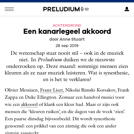
ACHTERGROND
Een kanariegeel akkoord
door Anne Stuart
28 sep 2019
De wetenschap staat nooit stil – ook in de muziek
niet. In
Preludium
duiken we de nieuwste
onderzoeken op. Deze maand: sommige mensen zien
kleuren als ze naar muziek luisteren. Wat is synesthesie,
en is het te verklaren?
Olivier Messiaen,
Franz Liszt
, Nikolai Rimski-­Korsakov, Frank
Zappa en Duke Ellington. Zomaar een handvol musici voor
wie een
akkoord
of klank een kleur had. Maar er zijn ook
mensen die ‘kleuren ruiken’, en die dagen van de week ‘zien’.
Een paarse dinsdag bijvoorbeeld. Dit wordt synesthesie
genoemd: een prikkel van een zintuig die ook een ander
zintuig aansteekt.