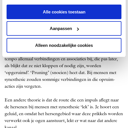
iemand nog even moet nadenken welke kleur er bij een geluid
past. Daarbij wordt onderscheid gemaakt tussen mensen die
Alle cookies toestaan
de kleuren letterlijk kunnen zien en mensen die alleen een
kleur associëren met een geluid.
Aanpassen
Hoe synesthesie neurologisch in elkaar steekt is nog
Alleen noodzakelijke cookies
onduidelijk. Er is een aantal theorieën. Eentje is dat kinderen
tot twee jaar allemaal synesthesie hebben: er komen in rap
tempo allemaal verbindingen en associaties bij, die pas later,
als blijkt dat ze niet kloppen of nodig zijn, worden
‘opgeruimd’. ‘Pruning’ (snoeien) heet dat. Bij mensen met
synesthesie zouden sommige verbindingen in die opruim­
acties zijn vergeten.
Een andere theorie is dat de route die een impuls aflegt naar
de hersenen bij mensen met synesthesie ‘lek’ is. Je hoort een
geluid, en omdat het hersengebied waar deze prikkels worden
verwerkt ook je ogen aanstuurt, lekt er wat naar dat andere
kanaal.