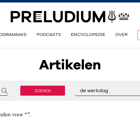
OGRAMMA'S
PODCASTS
ENCYCLOPEDIE
OVER
Artikelen
ZOEKEN
de werkdag
nden voor “”.