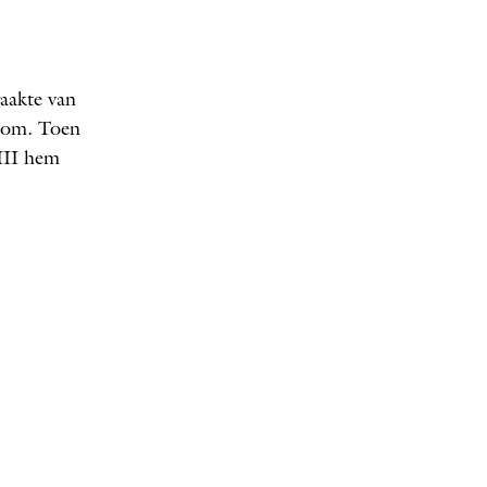
raakte van
noom. Toen
III hem