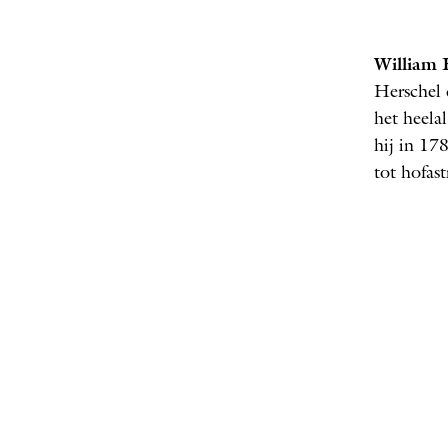
William 
Herschel 
het heela
hij in 17
tot hofas