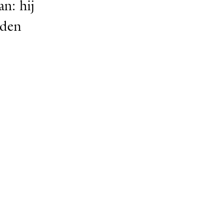
an: hij
eden