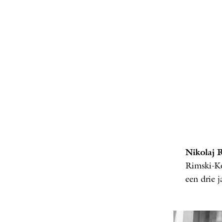
Rimski-
Nikolaj 
Rimski-Ko
een drie 