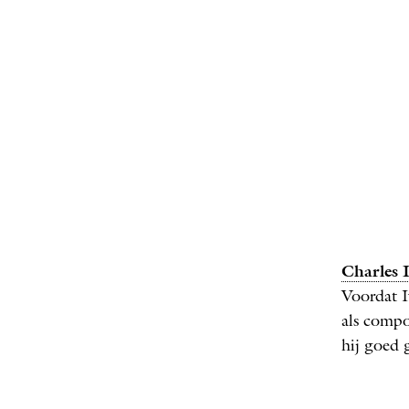
De verz
Charles 
Voordat I
als compon
hij goed 