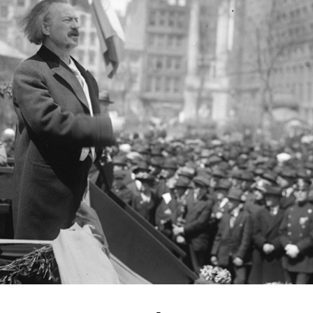
Jan Paderewski houdt een speech tij
politieke bijeenkomst