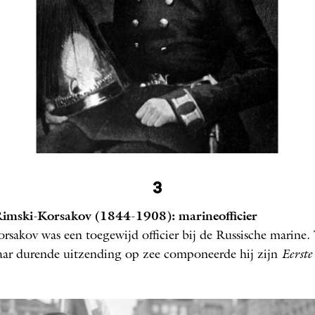
Korsakov als kadet
3
1856
Rimski-Korsakov (1844-1908): marineofficier
rsakov was een toegewijd officier bij de Russische marine.
jaar durende uitzending op zee componeerde hij zijn
Eerste