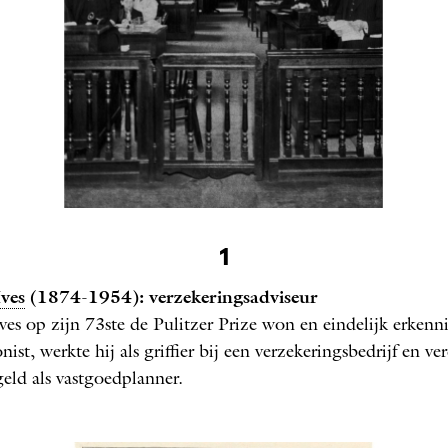
ekeringsmaatschappij van Charles Ive
1
1908
Ives
(1874-1954): verzekeringsadviseur
ves op zijn 73ste de Pulitzer Prize won en eindelijk erkenn
ist, werkte hij als griffier bij een verzekeringsbedrijf en ve
geld als vastgoedplanner.