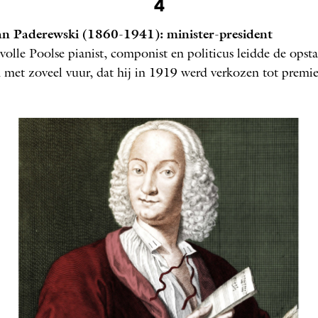
4
NEW YORK, 1919
an Paderewski (1860-1941): minister-president
volle Poolse pianist, componist en politicus leidde de opst
 met zoveel vuur, dat hij in 1919 werd verkozen tot premie