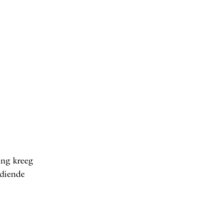
s
ing kreeg
rdiende