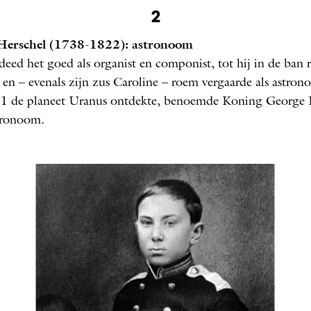
2
Herschel (1738-1822): astronoom
deed het goed als organist en componist, tot hij in de ban 
l en – evenals zijn zus Caroline – roem vergaarde als astro
81 de ­planeet Uranus ontdekte, benoemde Koning George 
tronoom.