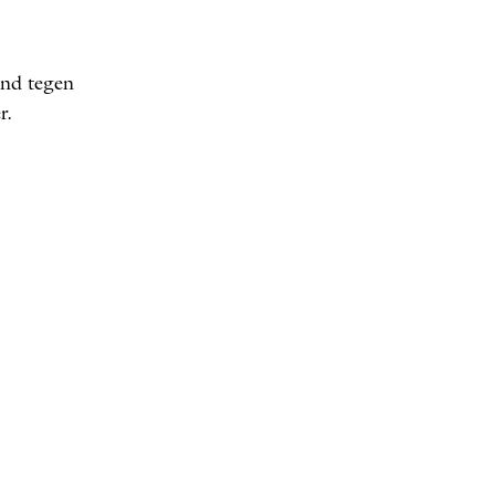
and tegen
r.