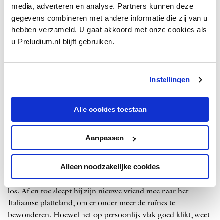
Byron, de archetypische dichter-­avonturier, vertelt van vele
media, adverteren en analyse. Partners kunnen deze
omzwervingen door Europa. Byron voltooit het in Italië,
gegevens combineren met andere informatie die zij van u
tijdens een tussenstop op zijn eigen levenslange Grand Tour.
hebben verzameld. U gaat akkoord met onze cookies als
u Preludium.nl blijft gebruiken.
Een lichtpunt tijdens Berlioz’ verblijf is zijn kennismaking
met Mendelssohn. Die arriveert in november 1830 in Rome,
na een genoeglijk oponthoud bij de oude Goethe in Weimar.
Instellingen
De twee jonge componisten vinden elkaar in hun gedeelde
bewondering voor de muziek van hun achttiende-eeuwse
Alle cookies toestaan
voorganger
Christoph Willibald Gluck
– opgeleid, overigens,
in Milaan. Mendelssohn en Berlioz brengen de dagen
zingend, musicerend en discussiërend door.
Aanpassen
Anders dan Berlioz geniet Mendelssohn met volle teugen van
Alleen noodzakelijke cookies
alles wat Italië aan moois te bieden heeft: hij spreekt van ‘het
ultieme levensgeluk’. Hij schetst en aquarelleert er lustig op
los. Af en toe sleept hij zijn nieuwe vriend mee naar het
Italiaanse platteland, om er onder meer de ruïnes te
bewonderen. Hoewel het op persoonlijk vlak goed klikt, weet