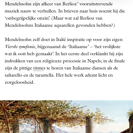
Mendelssohn zijn afkeer van Berlioz’ vooruitstrevende
muziek nauw te verhullen. In brieven naar huis noemt hij die
‘onbegrijpelijke onzin’. (Maar wat zal Berlioz van
Mendelssohns Italiaanse aquarellen gevonden hebben?)
Mendelssohn zelf doet in Italië inspiratie op voor zijn eigen
Vierde ­symfonie
, bijgenaamd de ‘Italiaanse’ – ‘het ­vrolijkste
wat ik ooit heb gemaakt’. In het eerste deel verklankt hij zijn
indrukken van een religieuze processie in Napels; in de finale
zijn de pittige ­
ritme
s te horen van Italiaanse dansen als de
saltarello en de tarantella. Het hele werk ademt licht en
zorgeloosheid.