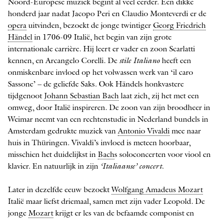
Noord-­Europese muziek begint al veel eerder. Een dikke
honderd jaar nadat Jacopo Peri en Claudio Monteverdi er de
opera
uitvinden, bezoekt de jonge twintiger
Georg Friedrich
Händel
in 1706-09 Italië, het begin van zijn grote
internationale carrière. Hij leert er ­vader en zoon Scarlatti
kennen, en Arcangelo Corelli. De
stile Italiano
heeft een
onmiskenbare invloed op het volwassen werk van ‘il caro
Sassone’ – de geliefde Saks. Ook Händels honkvastere
tijdgenoot
Johann Sebastian Bach
laat zich, zij het met een
omweg, door Italië inspireren. De zoon van zijn broodheer in
Weimar neemt van een rechtenstudie in Nederland bundels in
Amsterdam gedrukte muziek van
Antonio Vivaldi
mee naar
huis in Thüringen. Vivaldi’s invloed is meteen hoorbaar,
misschien het duidelijkst in
Bach
s soloconcerten voor viool en
klavier. En natuurlijk in zijn
‘Italiaanse’ concert
.
Later in dezelfde eeuw bezoekt
Wolfgang Amadeus Mozart
Italië maar liefst driemaal, samen met zijn vader Leopold. De
jonge
Mozart
krijgt er les van de befaamde componist en