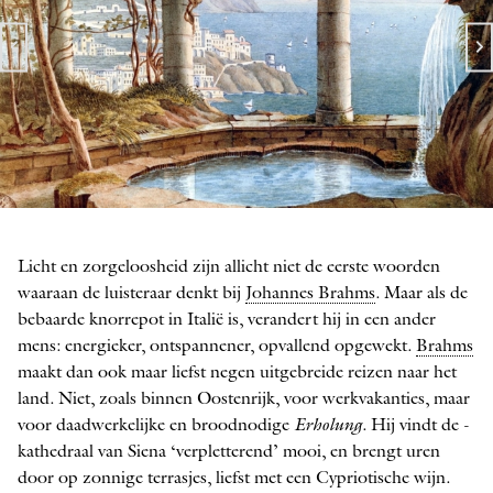
De kust van Amalfi
AQUAREL DOOR FELIX MENDELSSOHN, 1831
Licht en zorgeloosheid zijn allicht niet de eerste woorden
waaraan de luisteraar denkt bij ­
Johannes Brahms
. Maar als de
bebaarde ­knorrepot in Italië is, verandert hij in een ander
mens: energieker, ontspannener, opvallend opgewekt.
Brahms
maakt dan ook maar liefst negen uitgebreide reizen naar het
land. Niet, zoals binnen Oostenrijk, voor werkvakanties, maar
voor daadwerkelijke en brood­nodige
Erholung
. Hij vindt de ­
kathedraal van Siena ‘verpletterend’ mooi, en brengt uren
door op zonnige terrasjes, liefst met een Cypriotische wijn.