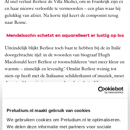
Al snel verlaat Berlioz de Villa Medici, om in Frankrijk zijn ex
en haar nieuwe verloofde te vermoorden – een plan waar hij
gelukkig van afziet. Na korte tijd keert de componist terug
naar Rome.
Mendelssohn schetst en aquarelleert er lustig op los
Uiteindelijk blijkt Berlioz toch baat te hebben bij de in Italië
doorgebrachte tijd: in de woorden van biograaf Hugh
Macdonald leert Berlioz er toonschilderen ‘met meer kleur en
warmte – zinnelijk en levendig’. Omdat Berlioz weinig tot
niets op heeft met de Italiaanse schilderkunst of muziek, moet
die extra kleur zijn ingegeven door het plaatselijke
natuurschoon. De bergen, de velden, de ­Middellandse Zee, ze
echoën allemaal na in het latere meesterwerk
Harold en Italie
,
een symfonie voor
altviool
en orkest. Berlioz schrijft het werk
Preludium.nl maakt gebruik van cookies
op instigatie van vioolvirtuoos Niccoló Paganini, en laat zich
daarbij inspireren door
Childe
Harold’s Pilgrimage
. Dat
We gebruiken cookies om Preludium.nl te optimaliseren.
epische, vaag autobiografische gedicht (1812-18) van Lord
We delen deze informatie met partners voor sociale