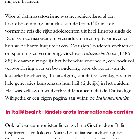
miljoen Fransen.
Vóór al dat massatoerisme was het schiereiland al een
hoofdbestemming, namelijk van de Grand Tour – de
vormende reis die rijke adolescenten uit heel Europa sinds de
Renaissance maakten om vreemde culturen op te snuiven en
hun wilde haren kwijt te raken. Ook (iets) ouderen zochten er
ontspanning en verdieping: Goethes
Italienische Reise
(1786-
88) is daarvan mogelijk het bekendste voorbeeld, een boek vol
verwondering over en bewondering voor de resten van de
klassieke beschaving. In navolging van dat reisverslag zochten
hele generaties kunstenaars hun heil (tijdelijk) in het zuiden.
Het was zelfs zo’n wijdverbreid fenomeen, dat de Duitstalige
­Wikipedia er een eigen pagina aan wijdt: de ­
Italiensehnsucht
.
In Italië begint Händels grote internationale carrière
Ook talloze componisten lieten zich na Goethe door Italië ­
inspireren – en lokken. Maar die Italiaanse invloed op de