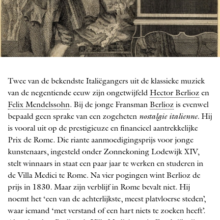
De familie Mozart
Twee van de bekendste Italiëgangers uit de klassieke muziek
LEOPOLD, WOLFANG AMADEUS (7 JAAR) EN MARIA
ANNA MOZART
van de negentiende eeuw zijn ongetwijfeld
Hector Berlioz
en
Felix Mendelssohn
. Bij de jonge Fransman
Berlioz
is evenwel
bepaald geen sprake van een ­zogeheten
nostalgie italienne
. Hij
is vooral uit op de prestigieuze en financieel aantrekkelijke
Prix de Rome. Die riante aanmoedigingsprijs voor jonge
kunstenaars, ingesteld onder Zonnekoning Lodewijk XIV,
stelt winnaars in staat een paar jaar te werken en studeren in
de Villa Medici te Rome. Na vier pogingen wint Berlioz de
prijs in 1830. Maar zijn verblijf in Rome bevalt niet. Hij
noemt het ‘een van de achterlijkste, meest platvloerse steden’,
waar iemand ‘met verstand of een hart niets te zoeken heeft’.