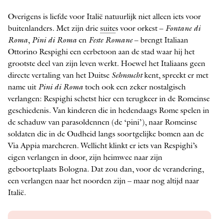
Overigens is liefde voor Italië natuurlijk niet alleen iets voor
buitenlanders. Met zijn drie
suite
s voor orkest –
Fontane di
Roma
,
Pini di Roma
en
Feste ­Romane
– brengt Italiaan
Ottorino Respighi een eerbetoon aan de stad waar hij het
grootste deel van zijn leven werkt. Hoewel het Italiaans geen
directe vertaling van het Duitse
Sehnsucht
kent, spreekt er met
name uit
Pini di Roma
toch ook een zeker nostalgisch
verlangen: Respighi schetst hier een terugkeer in de Romeinse
geschiedenis. Van kinderen die in hedendaags Rome spelen in
de schaduw van ­parasoldennen (de ‘pini’), naar Romeinse
soldaten die in de Oudheid langs soortgelijke bomen aan de
Via Appia marcheren. Wellicht klinkt er iets van Respighi’s
eigen verlangen in door, zijn heimwee naar zijn
geboorteplaats Bologna. Dat zou dan, voor de verandering,
een verlangen naar het noorden zijn – maar nog altijd naar
Italië.