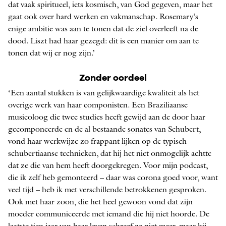
dat vaak spiritueel, iets kosmisch, van God gegeven, maar het
gaat ook over hard werken en vakmanschap. Rosemary’s
enige ambitie was aan te tonen dat de ziel overleeft na de
dood. Liszt had haar gezegd: dit is een manier om aan te
tonen dat wij er nog zijn.’
Zonder oordeel
‘Een aantal stukken is van gelijkwaardige kwaliteit als het
overige werk van haar componisten. Een Braziliaanse
musicoloog die twee studies heeft gewijd aan de door haar
gecomponeerde en de al bestaande
sonate
s van Schubert,
vond haar werkwijze zo frappant lijken op de typisch
schubertiaanse technieken, dat hij het niet onmogelijk achtte
dat ze die van hem heeft doorgekregen. Voor mijn podcast,
die ik zelf heb gemonteerd – daar was corona goed voor, want
veel tijd – heb ik met verschillende betrokkenen gesproken.
Ook met haar zoon, die het heel gewoon vond dat zijn
moeder communiceerde met iemand die hij niet hoorde. De