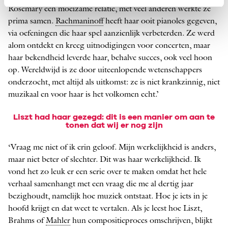
Rosemary een moeizame relatie, met veel anderen werkte ze
prima samen.
Rachmaninoff
heeft haar ooit pianoles gegeven,
via oefeningen die haar spel aanzienlijk verbeterden. Ze werd
alom ontdekt en kreeg uitnodigingen voor concerten, maar
haar bekendheid leverde haar, behalve succes, ook veel hoon
op. ­Wereldwijd is ze door uiteenlopende wetenschappers
onderzocht, met altijd als uitkomst: ze is niet krankzinnig, niet
muzikaal en voor haar is het volkomen echt.’
Liszt had haar gezegd: dit is een manier om aan te
tonen dat wij er nog zijn
‘Vraag me niet of ik erin geloof. Mijn werkelijkheid is anders,
maar niet beter of slechter. Dit was haar werkelijkheid. Ik
vond het zo leuk er een serie over te maken omdat het hele
verhaal samenhangt met een vraag die me al dertig jaar
bezighoudt, namelijk hoe muziek ontstaat. Hoe je iets in je
hoofd krijgt en dat weet te vertalen. Als je leest hoe Liszt,
Brahms of
Mahler
hun compositieproces omschrijven, blijkt