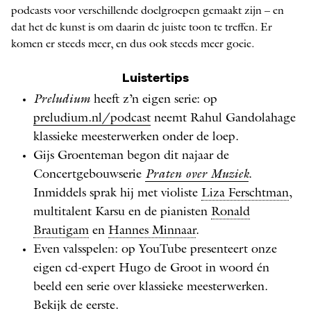
podcasts voor verschillende doelgroepen gemaakt zijn – en
dat het de kunst is om daarin de juiste toon te treffen. Er
komen er steeds meer, en dus ook steeds meer goeie.
Luistertips
Preludium
heeft z’n eigen serie: op
preludium.nl/podcast
neemt Rahul Gandolahage
klassieke meesterwerken onder de loep.
Gijs Groenteman begon dit najaar de
Concertgebouwserie
Praten over Muziek
.
Inmiddels sprak hij met violiste
Liza Ferschtman
,
multitalent Karsu en de pianisten
Ronald
Brautigam
en
Hannes Minnaar
.
Even valsspelen: op YouTube presenteert onze
eigen cd-expert Hugo de Groot in woord én
beeld een serie over klassieke meesterwerken.
Bekijk de eerste
.