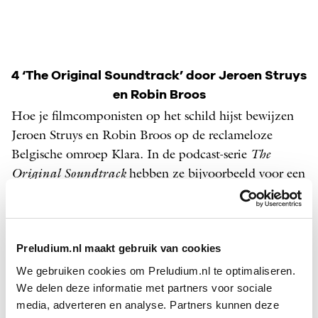
4 ‘The Original Soundtrack’ door Jeroen Struys
en Robin Broos
Hoe je filmcomponisten op het schild hijst bewijzen
Jeroen Struys en Robin Broos op de reclameloze
Belgische omroep Klara. In de podcast-serie
The
Original Soundtrack
hebben ze bijvoorbeeld voor een
overtuigend portret van John Williams slechts twee
uur nodig. Al in de eerste twintig minuten zijn
Williams’ pluspunten en manco’s benoemd, is zijn stijl
Preludium.nl maakt gebruik van cookies
in een muziekhistorische context geplaatst, wordt de
effectiviteit van een paar simpele noten onderzocht,
We gebruiken cookies om Preludium.nl te optimaliseren.
We delen deze informatie met partners voor sociale
horen we over zijn interactie met regisseur Steven
media, adverteren en analyse. Partners kunnen deze
Spielberg en wordt en passant uitgelegd wat een
fuga