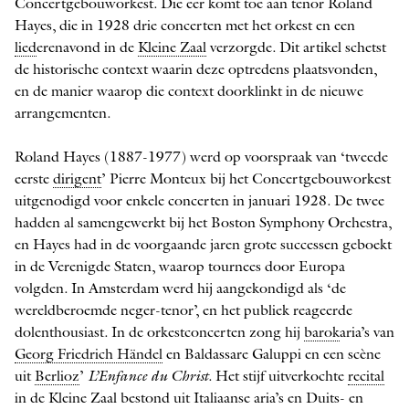
Concertgebouworkest. Die eer komt toe aan tenor Roland
Hayes, die in 1928 drie concerten met het orkest en een
lied
erenavond in de
Kleine Zaal
verzorgde. Dit artikel schetst
de historische context waarin deze optredens plaatsvonden,
en de manier waarop die context doorklinkt in de nieuwe
arrangementen.
Roland Hayes (1887-1977) werd op voorspraak van ‘tweede
eerste
dirigent
’ Pierre Monteux bij het Concertgebouworkest
uitgenodigd voor enkele concerten in januari 1928. De twee
hadden al samengewerkt bij het Boston Symphony ­Orchestra,
en Hayes had in de voorgaande jaren ­grote successen geboekt
in de Verenigde Staten, waarop tournees door ­Europa
volgden. In Amsterdam werd hij aangekondigd als ‘de
wereld­beroemde neger-tenor’, en het publiek reageerde
dolenthousiast. In de orkestconcerten zong hij
barok
­aria’s van
Georg Friedrich Händel
en Baldassare Galuppi en een scène
uit
Berlioz
’
L’Enfance du Christ
. Het stijf uitverkochte
recital
in de Kleine Zaal bestond uit Italiaanse aria’s en Duits- en