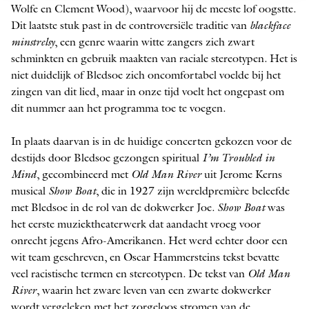
Wolfe en Clement Wood), waarvoor hij de meeste lof oogstte.
Dit laatste stuk past in de controversiële traditie van
blackface
minstrelsy
, een genre waarin witte zangers zich zwart
schminkten en gebruik maakten van raciale ­stereotypen. Het is
niet duidelijk of Bledsoe zich oncomfortabel voelde bij het
zingen van dit lied, maar in onze tijd voelt het ongepast om
dit nummer aan het programma toe te voegen.
In plaats daarvan is in de ­huidige concerten gekozen voor de
destijds door Bledsoe gezongen spiritual
I’m Troubled in
Mind
, gecombineerd met
Old Man River
uit Jerome Kerns
musical
Show Boat
, die in 1927 zijn wereldpremière beleefde
met Bledsoe in de rol van de dokwerker Joe.
Show Boat
was
het eerste muziektheaterwerk dat aandacht vroeg voor
onrecht jegens Afro-Amerikanen. Het werd echter door een
wit team geschreven, en Oscar Hammersteins tekst bevatte
veel racistische termen en stereotypen. De tekst van
Old Man
River
, waarin het zware leven van een zwarte dokwerker
wordt vergeleken met het zorgeloos stromen van de