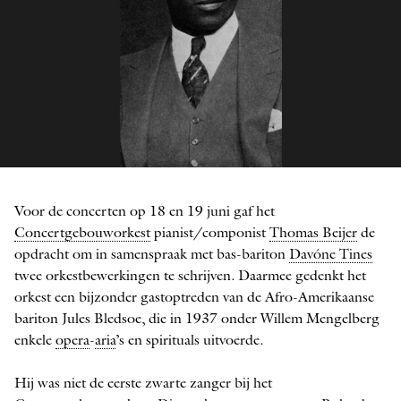
Jules Bledsoe in 1936
Voor de concerten op 18 en 19 juni gaf het
Concertgebouworkest
pianist/componist
Thomas Beijer
de
opdracht om in samenspraak met bas-bariton
Davóne Tines
twee orkestbewerkingen te schrijven. Daarmee gedenkt het
orkest een bijzonder gastoptreden van de Afro-­Amerikaanse
bariton Jules Bledsoe, die in 1937 onder Willem Mengelberg
enkele
opera
-
aria
’s en spirituals uitvoerde.
Hij was niet de eerste zwarte zanger bij het