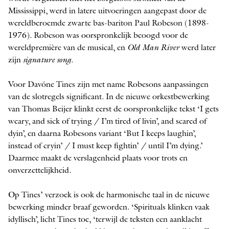
Mississippi, werd in latere uitvoeringen aangepast door de
wereldberoemde zwarte bas-bariton Paul Robeson (1898-
1976). Robeson was oorspronkelijk beoogd voor de
wereldpremière van de musical, en
Old Man River
werd later
zijn
signature song
.
Voor Davóne Tines zijn met name Robesons aanpassingen
van de slotregels significant. In de nieuwe orkestbewerking
van Thomas Beijer klinkt eerst de oorspronkelijke tekst ‘I gets
weary, and sick of trying / I’m tired of livin’, and scared of
dyin’, en daarna Robesons variant ‘But I keeps laughin’,
instead of cryin’ / I must keep fightin’ / until I’m dying.’
Daarmee maakt de verslagenheid plaats voor trots en
onverzettelijkheid.
Op Tines’ verzoek is ook de harmonische taal in de nieuwe
bewerking minder braaf geworden. ‘Spirituals klinken vaak
idyllisch’, licht Tines toe, ‘terwijl de teksten een aanklacht