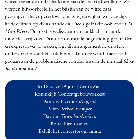
waren tegen de onderdrukking van de zwarte bevolking. Ze
werden bijvoorbeeld in het bijzijn van de witte baas
gezongen, die er geen kwaad in zag, terwijl ze wel degelijk
kritiek uitten op diens handelen. Deels geldt dit ook voor
Old
Man River
. De tekst is weliswaar een aanklacht, maar de
muziek is vrij zoet. Door de orkestrale begeleiding gedurfder
en expressiever te maken, legt dit arrangement de duistere
onderstroom van het stuk bloot. Daarmee wordt meer recht
gedaan aan de problematische context waarin de musical
Show
Boat
ontstond.’
do 18 & vr 19 juni | Gro­te Zaal ­
Konink­lijk Concertgebouworkest
Antony Her­mus
diri­gent
Miro Pet­kov
tro­mpet
Davóne Ti­nes
bas-bari­ton
Bestel hier kaarten
Bekijk het concertprogramma