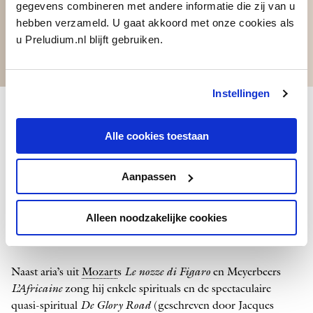
gegevens combineren met andere informatie die zij van u
hebben verzameld. U gaat akkoord met onze cookies als
u Preludium.nl blijft gebruiken.
Instellingen
Roland Hayes; door Winold Reiss, 1924;
Smithsonian – National Portrait Gallery
Des te bijzonderder is het optreden dat Jules Bledsoe (1897-
Alle cookies toestaan
1943) in mei 1937 in Amsterdam gaf. In 1934 had hij al veel
indruk gemaakt bij de Italiaansche Opera als de Ethiopische
koning Amonasro in Verdi’s
Aida
. In het voorjaar van 1937
Aanpassen
gaf Bledsoe enkele liedrecitals, ­onder andere in de Kleine Zaal.
Willem Mengelberg was enthousiast, en vroeg hem om met
Alleen noodzakelijke cookies
het Concertgebouworkest op te treden. Zijn enorme, donkere
baritonstem maakte veel indruk op het publiek.
Naast aria’s uit
Mozart
s
Le nozze di Figaro
en Meyerbeers
L’Africaine
zong hij enkele spirituals en de spectaculaire
quasi-spiritual
De Glory Road
(geschreven door Jacques