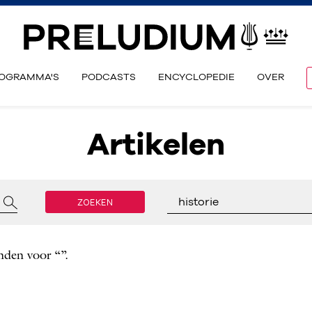
OGRAMMA'S
PODCASTS
ENCYCLOPEDIE
OVER
Artikelen
ZOEKEN
historie
nden voor “”.